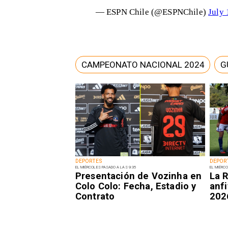
— ESPN Chile (@ESPNChile)
July 
CAMPEONATO NACIONAL 2024
G
DEPORTES
DEPOR
EL MIÉRCOLES PASADO A LAS 9:35
EL MIÉRCO
Presentación de Vozinha en
La R
Colo Colo: Fecha, Estadio y
anfi
Contrato
202