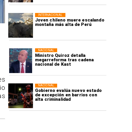
INTERNACIONAL
Joven chileno muere escalando
montaña más alta de Perú
NACIONAL
Ministro Quiroz detalla
megarreforma tras cadena
nacional de Kast
es
NACIONAL
io
Gobierno evalúa nuevo estado
as
de excepción en barrios con
alta criminalidad