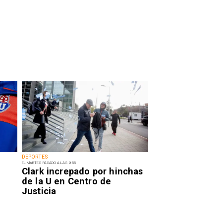
DEPORTES
EL MARTES PASADO A LAS 9:55
Clark increpado por hinchas
de la U en Centro de
Justicia