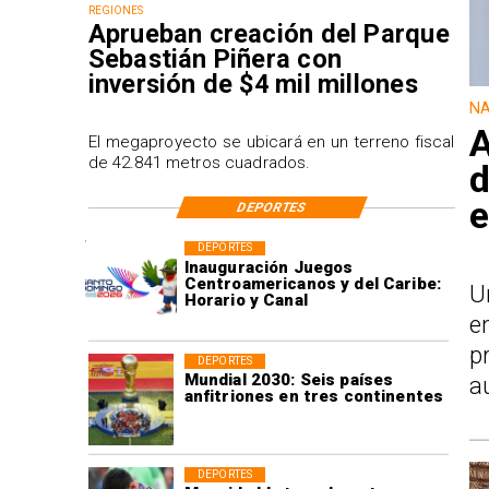
REGIONES
Aprueban creación del Parque
Sebastián Piñera con
inversión de $4 mil millones
NA
A
El megaproyecto se ubicará en un terreno fiscal
de 42.841 metros cuadrados.
d
e
DEPORTES
DEPORTES
Inauguración Juegos
Centroamericanos y del Caribe:
U
Horario y Canal
e
p
DEPORTES
Mundial 2030: Seis países
a
anfitriones en tres continentes
DEPORTES