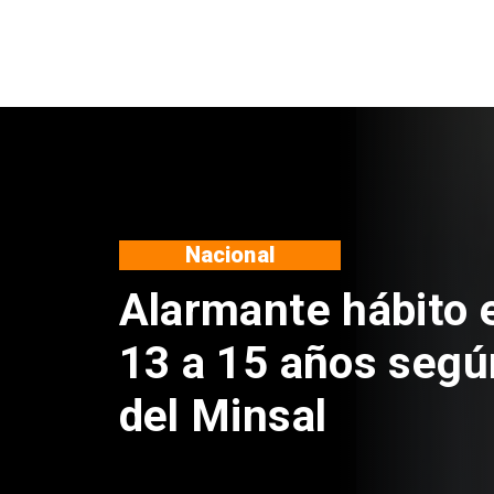
Regiones
Aprueban creación
Sebastián Piñera 
de $4 mil millones