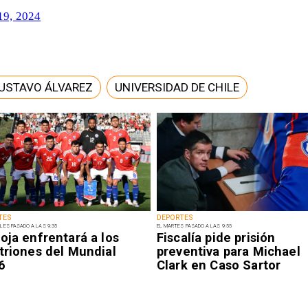
19, 2024
USTAVO ÁLVAREZ
UNIVERSIDAD DE CHILE
TES
DEPORTES
LES PASADO A LAS 9:35
EL MARTES PASADO A LAS 9:55
oja enfrentará a los
Fiscalía pide prisión
triones del Mundial
preventiva para Michael
6
Clark en Caso Sartor