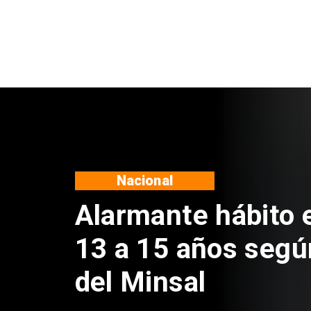
Regiones
Aprueban creación
Sebastián Piñera 
de $4 mil millones