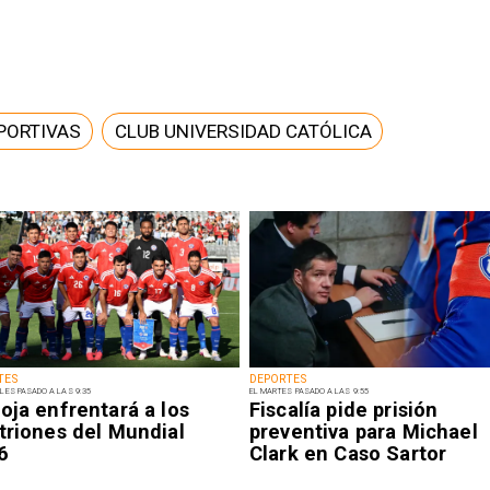
PORTIVAS
CLUB UNIVERSIDAD CATÓLICA
TES
DEPORTES
LES PASADO A LAS 9:35
EL MARTES PASADO A LAS 9:55
oja enfrentará a los
Fiscalía pide prisión
triones del Mundial
preventiva para Michael
6
Clark en Caso Sartor