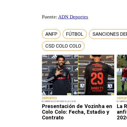
Fuente:
ADN Deportes
ANFP
FÚTBOL
SANCIONES DE
CSD COLO COLO
DEPORTES
DEPOR
EL MIÉRCOLES PASADO A LAS 9:35
EL MIÉRCO
Presentación de Vozinha en
La R
Colo Colo: Fecha, Estadio y
anfi
Contrato
202