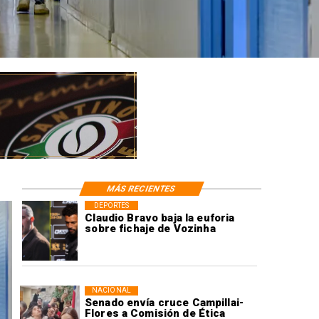
MÁS RECIENTES
DEPORTES
Claudio Bravo baja la euforia
sobre fichaje de Vozinha
NACIONAL
Senado envía cruce Campillai-
Flores a Comisión de Ética