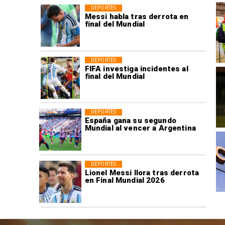
DEPORTES
Messi habla tras derrota en
final del Mundial
DEPORTES
FIFA investiga incidentes al
final del Mundial
DEPORTES
España gana su segundo
Mundial al vencer a Argentina
DEPORTES
Lionel Messi llora tras derrota
en Final Mundial 2026