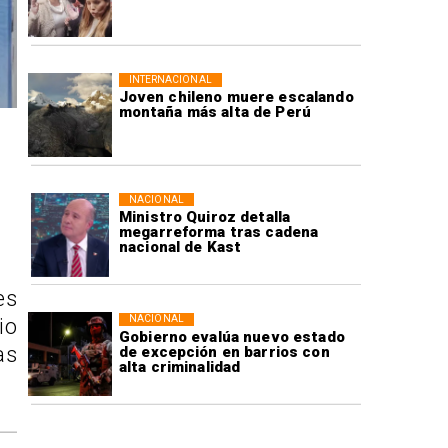
INTERNACIONAL
Joven chileno muere escalando
montaña más alta de Perú
NACIONAL
Ministro Quiroz detalla
megarreforma tras cadena
nacional de Kast
es
NACIONAL
io
Gobierno evalúa nuevo estado
as
de excepción en barrios con
alta criminalidad