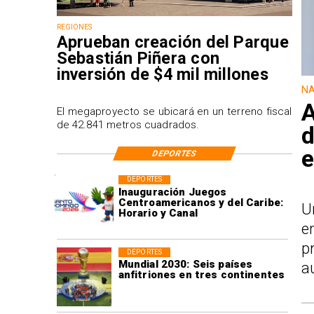
REGIONES
Aprueban creación del Parque
Sebastián Piñera con
inversión de $4 mil millones
NA
A
El megaproyecto se ubicará en un terreno fiscal
de 42.841 metros cuadrados.
d
e
DEPORTES
DEPORTES
Inauguración Juegos
Centroamericanos y del Caribe:
U
Horario y Canal
e
p
DEPORTES
Mundial 2030: Seis países
a
anfitriones en tres continentes