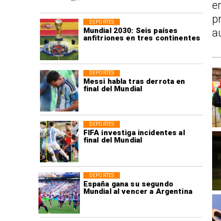
e
p
DEPORTES
Mundial 2030: Seis países
a
anfitriones en tres continentes
DEPORTES
Messi habla tras derrota en
final del Mundial
DEPORTES
FIFA investiga incidentes al
final del Mundial
DEPORTES
España gana su segundo
Mundial al vencer a Argentina