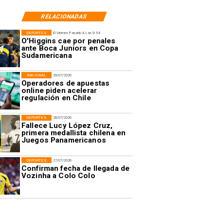
RELACIONADAS
DEPORTES
El Viernes Pasado A Las 9:54
O'Higgins cae por penales
ante Boca Juniors en Copa
Sudamericana
NACIONAL
29/07/2026
Operadores de apuestas
online piden acelerar
regulación en Chile
DEPORTES
28/07/2026
Fallece Lucy López Cruz,
primera medallista chilena en
Juegos Panamericanos
DEPORTES
27/07/2026
Confirman fecha de llegada de
Vozinha a Colo Colo