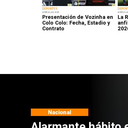
DEPORTES
DEPOR
AYER A LAS 9:35
AYER A LA
Presentación de Vozinha en
La R
Colo Colo: Fecha, Estadio y
anfi
Contrato
202
Regiones
Aprueban creación