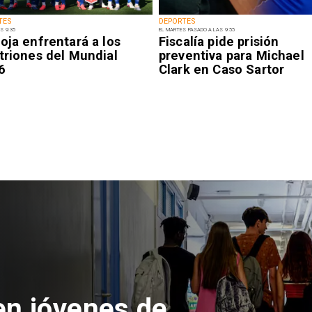
TES
DEPORTES
S 9:35
EL MARTES PASADO A LAS 9:55
oja enfrentará a los
Fiscalía pide prisión
triones del Mundial
preventiva para Michael
6
Clark en Caso Sartor
 del Parque