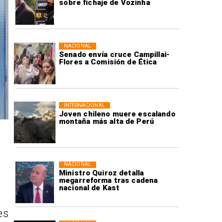
sobre fichaje de Vozinha
NACIONAL
Senado envía cruce Campillai-
Flores a Comisión de Ética
INTERNACIONAL
Joven chileno muere escalando
montaña más alta de Perú
NACIONAL
Ministro Quiroz detalla
megarreforma tras cadena
nacional de Kast
es