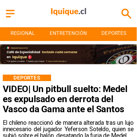
NAL
ENTRETENCIÓN
DEPORTES
CULT
DEPORTES
VIDEO| Un pitbull suelto: Medel
es expulsado en derrota del
Vasco da Gama ante el Santos
El chileno reaccionó de manera alterada tras un lujo
innecesario del jugador Yeferson Soteldo, quien se
subió sobre el balón, desatando la furia de Medel.