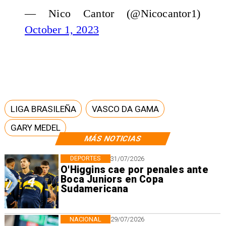
— Nico Cantor (@Nicocantor1)
October 1, 2023
LIGA BRASILEÑA
VASCO DA GAMA
GARY MEDEL
MÁS NOTICIAS
DEPORTES
31/07/2026
O'Higgins cae por penales ante
Boca Juniors en Copa
Sudamericana
NACIONAL
29/07/2026