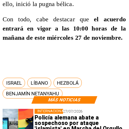
ello, inició la pugna bélica.
Con todo, cabe destacar que
el acuerdo
entrará en vigor a las 10:00 horas de la
mañana de este miércoles 27 de noviembre.
ISRAEL
LÍBANO
HEZBOLÁ
BENJAMÍN NETANYAHU
MÁS NOTICIAS
INTERNACIONAL
27/07/2026
Policía alemana abate a
sospechoso por ataque
'islamista' en Marcha del Orgullo