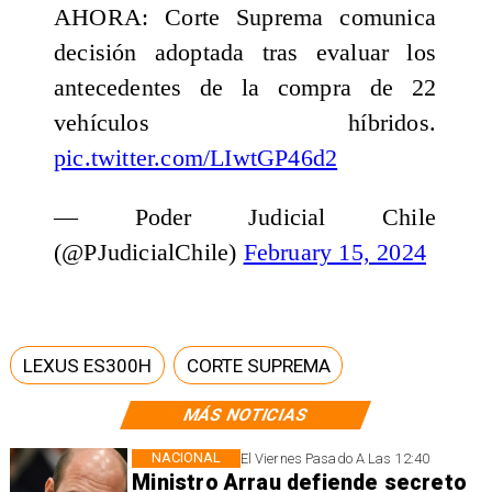
AHORA: Corte Suprema comunica
decisión adoptada tras evaluar los
antecedentes de la compra de 22
vehículos híbridos.
pic.twitter.com/LIwtGP46d2
— Poder Judicial Chile
(@PJudicialChile)
February 15, 2024
LEXUS ES300H
CORTE SUPREMA
MÁS NOTICIAS
NACIONAL
El Viernes Pasado A Las 12:40
Ministro Arrau defiende secreto