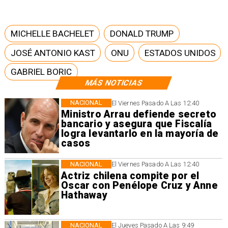
MICHELLE BACHELET
DONALD TRUMP
JOSÉ ANTONIO KAST
ONU
ESTADOS UNIDOS
GABRIEL BORIC
MÁS NOTICIAS
NACIONAL
El Viernes Pasado A Las 12:40
Ministro Arrau defiende secreto
bancario y asegura que Fiscalía
logra levantarlo en la mayoría de
casos
NACIONAL
El Viernes Pasado A Las 12:40
Actriz chilena compite por el
Oscar con Penélope Cruz y Anne
Hathaway
NACIONAL
El Jueves Pasado A Las 9:49