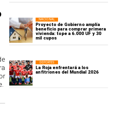
o
NACIONAL
Proyecto de Gobierno amplía
beneficio para comprar primera
vivienda: tope a 6.000 UF y 30
mil cupos
de
DEPORTES
ra
La Roja enfrentará a los
anfitriones del Mundial 2026
or
e.