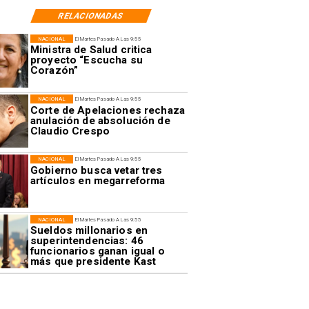
RELACIONADAS
NACIONAL
El Martes Pasado A Las 9:55
Ministra de Salud critica
proyecto “Escucha su
Corazón”
NACIONAL
El Martes Pasado A Las 9:55
Corte de Apelaciones rechaza
anulación de absolución de
Claudio Crespo
NACIONAL
El Martes Pasado A Las 9:55
Gobierno busca vetar tres
artículos en megarreforma
NACIONAL
El Martes Pasado A Las 9:55
Sueldos millonarios en
superintendencias: 46
funcionarios ganan igual o
más que presidente Kast