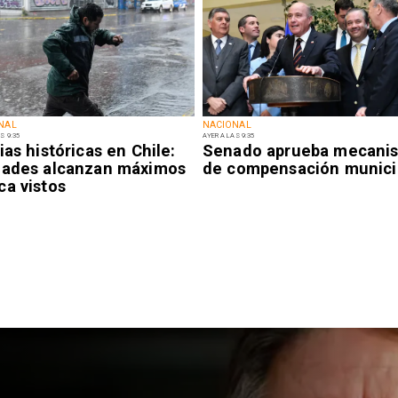
NAL
NACIONAL
S 9:35
AYER A LAS 9:35
ias históricas en Chile:
Senado aprueba mecani
dades alcanzan máximos
de compensación munici
ca vistos