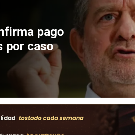
 construcción
 El Teniente
cos