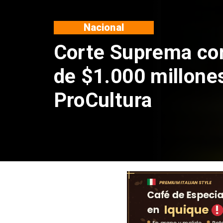
Nacional
Codelco suspende
de Andes Norte en
por riesgos sísmi