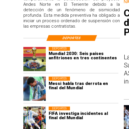
NA
Andes Norte en El Teniente debido a la
detección de un fenómeno de sismicidad
C
profunda. Esta medida preventiva ha obligado a
d
iniciar un proceso ordenado de suspensión con
las empresas contratistas.
P
DEPORTES
DEPORTES
Mundial 2030: Seis países
L
anfitriones en tres continentes
S
A
DEPORTES
i
Messi habla tras derrota en
final del Mundial
DEPORTES
FIFA investiga incidentes al
final del Mundial