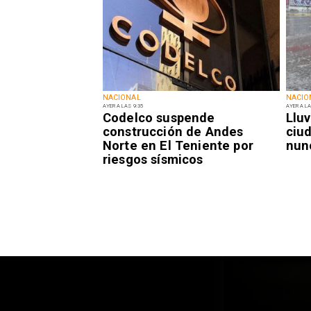
NACIONAL
NACIO
AYER A LAS 9:35
AYER A LA
Codelco suspende
Lluv
construcción de Andes
ciu
Norte en El Teniente por
nun
riesgos sísmicos