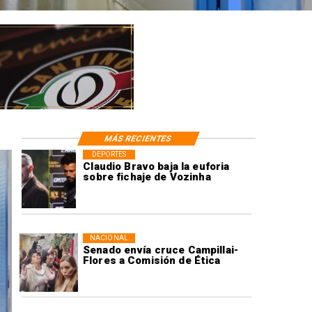
MÁS RECIENTES
DEPORTES
Claudio Bravo baja la euforia
sobre fichaje de Vozinha
NACIONAL
Senado envía cruce Campillai-
Flores a Comisión de Ética