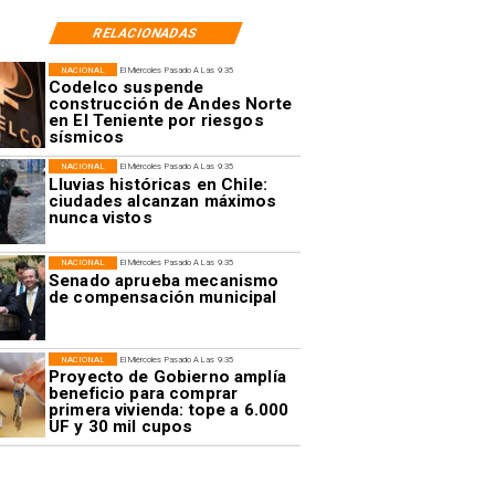
RELACIONADAS
NACIONAL
El Miércoles Pasado A Las 9:35
Codelco suspende
construcción de Andes Norte
en El Teniente por riesgos
sísmicos
NACIONAL
El Miércoles Pasado A Las 9:35
Lluvias históricas en Chile:
ciudades alcanzan máximos
nunca vistos
NACIONAL
El Miércoles Pasado A Las 9:35
Senado aprueba mecanismo
de compensación municipal
NACIONAL
El Miércoles Pasado A Las 9:35
Proyecto de Gobierno amplía
beneficio para comprar
primera vivienda: tope a 6.000
UF y 30 mil cupos