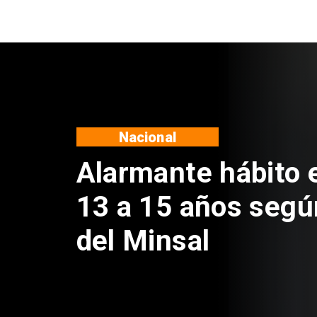
Regiones
Aprueban creación
Sebastián Piñera 
de $4 mil millones