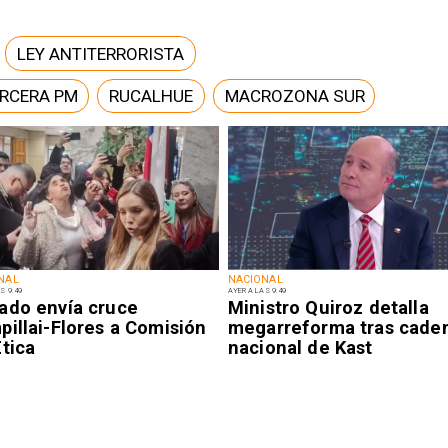
LEY ANTITERRORISTA
ERCERA PM
RUCALHUE
MACROZONA SUR
NAL
NACIONAL
S 9:49
AYER A LAS 9:49
ado envía cruce
Ministro Quiroz detalla
illai-Flores a Comisión
megarreforma tras cade
tica
nacional de Kast