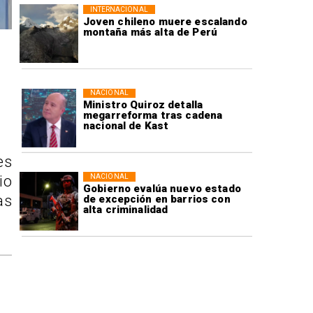
INTERNACIONAL
Joven chileno muere escalando
montaña más alta de Perú
NACIONAL
Ministro Quiroz detalla
megarreforma tras cadena
nacional de Kast
es
NACIONAL
io
Gobierno evalúa nuevo estado
as
de excepción en barrios con
alta criminalidad