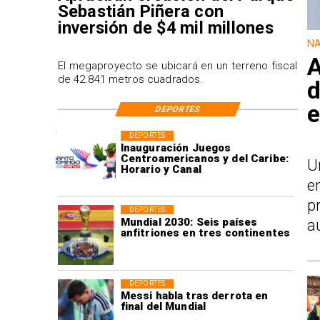
Sebastián Piñera con
inversión de $4 mil millones
NA
A
El megaproyecto se ubicará en un terreno fiscal
de 42.841 metros cuadrados.
d
e
DEPORTES
DEPORTES
Inauguración Juegos
Centroamericanos y del Caribe:
U
Horario y Canal
e
p
DEPORTES
Mundial 2030: Seis países
a
anfitriones en tres continentes
DEPORTES
Messi habla tras derrota en
final del Mundial