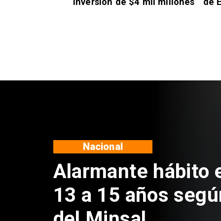
inversión de $4 mil millones
de É
Regiones
Aprueban creación
Sebastián Piñera 
de $4 mil millones