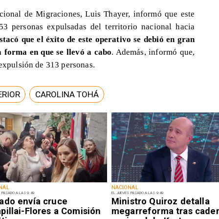
Nacional de Migraciones, Luis Thayer, informó que este
3 personas expulsadas del territorio nacional hacia
tacó que el éxito de este operativo se debió en gran
 forma en que se llevó a cabo
. Además, informó que,
 expulsión de 313 personas.
ERIOR
CAROLINA TOHÁ
NAL
NACIONAL
 PASADO A LAS 9:49
EL JUEVES PASADO A LAS 9:49
ado envía cruce
Ministro Quiroz detalla
illai-Flores a Comisión
megarreforma tras cade