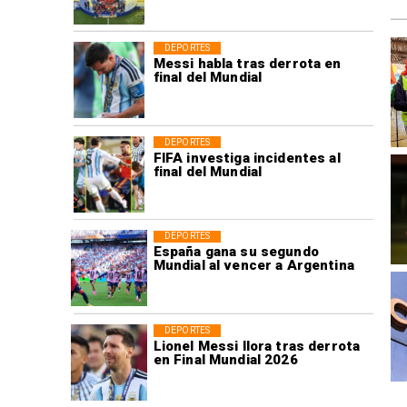
DEPORTES
Messi habla tras derrota en
final del Mundial
DEPORTES
FIFA investiga incidentes al
final del Mundial
DEPORTES
España gana su segundo
Mundial al vencer a Argentina
DEPORTES
Lionel Messi llora tras derrota
en Final Mundial 2026