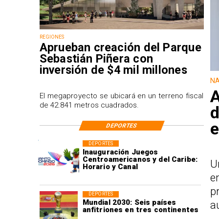
REGIONES
Aprueban creación del Parque
Sebastián Piñera con
inversión de $4 mil millones
NA
A
El megaproyecto se ubicará en un terreno fiscal
de 42.841 metros cuadrados.
d
e
DEPORTES
DEPORTES
Inauguración Juegos
Centroamericanos y del Caribe:
U
Horario y Canal
e
p
DEPORTES
Mundial 2030: Seis países
a
anfitriones en tres continentes