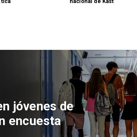
tica
nacional de Kast
 del Parque
con inversión