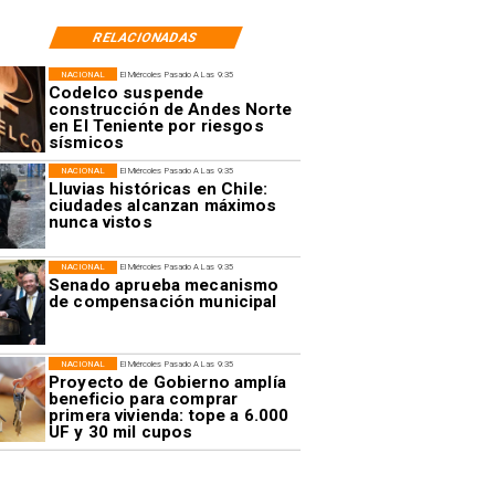
RELACIONADAS
NACIONAL
El Miércoles Pasado A Las 9:35
Codelco suspende
construcción de Andes Norte
en El Teniente por riesgos
sísmicos
NACIONAL
El Miércoles Pasado A Las 9:35
Lluvias históricas en Chile:
ciudades alcanzan máximos
nunca vistos
NACIONAL
El Miércoles Pasado A Las 9:35
Senado aprueba mecanismo
de compensación municipal
NACIONAL
El Miércoles Pasado A Las 9:35
Proyecto de Gobierno amplía
beneficio para comprar
primera vivienda: tope a 6.000
UF y 30 mil cupos