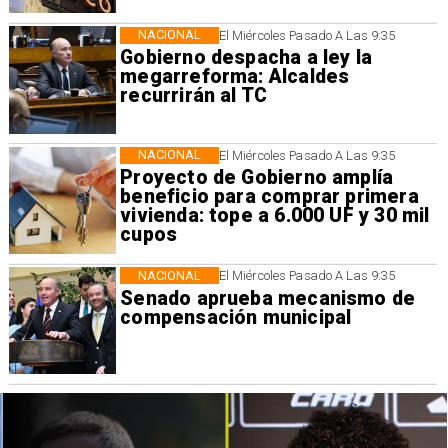
NACIONAL
El Miércoles Pasado A Las 9:35
Gobierno despacha a ley la
megarreforma: Alcaldes
recurrirán al TC
NACIONAL
El Miércoles Pasado A Las 9:35
Proyecto de Gobierno amplía
beneficio para comprar primera
vivienda: tope a 6.000 UF y 30 mil
cupos
NACIONAL
El Miércoles Pasado A Las 9:35
Senado aprueba mecanismo de
compensación municipal