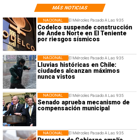
MÁS NOTICIAS
NACIONAL
El Miércoles Pasado A Las 9:35
Codelco suspende construcción
de Andes Norte en El Teniente
por riesgos sísmicos
NACIONAL
El Miércoles Pasado A Las 9:35
Lluvias históricas en Chile:
ciudades alcanzan máximos
nunca vistos
NACIONAL
El Miércoles Pasado A Las 9:35
Senado aprueba mecanismo de
compensación municipal
NACIONAL
El Miércoles Pasado A Las 9:35