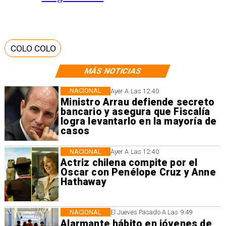
COLO COLO
MÁS NOTICIAS
NACIONAL
Ayer A Las 12:40
Ministro Arrau defiende secreto
bancario y asegura que Fiscalía
logra levantarlo en la mayoría de
casos
NACIONAL
Ayer A Las 12:40
Actriz chilena compite por el
Oscar con Penélope Cruz y Anne
Hathaway
NACIONAL
El Jueves Pasado A Las 9:49
Alarmante hábito en jóvenes de