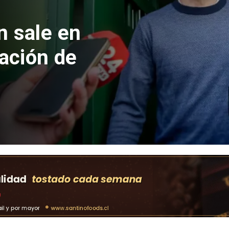
 formalizan
nes