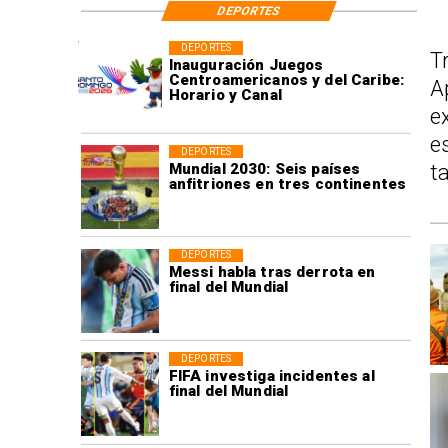
DEPORTES
DEPORTES
T
Inauguración Juegos
Centroamericanos y del Caribe:
A
Horario y Canal
e
e
DEPORTES
Mundial 2030: Seis países
t
anfitriones en tres continentes
DEPORTES
Messi habla tras derrota en
final del Mundial
DEPORTES
FIFA investiga incidentes al
final del Mundial