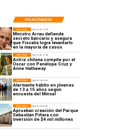
RELACIONADAS
NACIONAL
Hoy A Las 12:40
Ministro Arrau defiende
secreto bancario y asegura
que Fiscalía logra levantarlo
en la mayoría de casos
NACIONAL
Hoy A Las 12:40
Actriz chilena compite por el
Oscar con Penélope Cruz y
Anne Hathaway
NACIONAL
Ayer A Las 9:49
Alarmante hábito en jóvenes
de 13 a 15 años según
encuesta del Minsal
REGIONES
Ayer A Las 9:49
Aprueban creación del Parque
Sebastián Piñera con
inversión de $4 mil millones