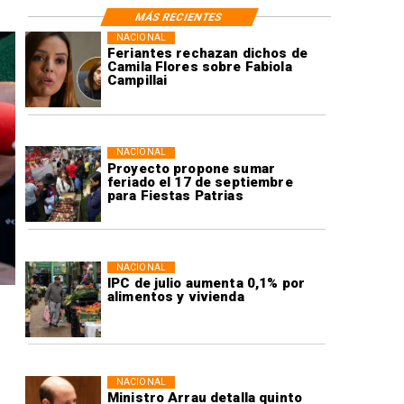
MÁS RECIENTES
NACIONAL
Feriantes rechazan dichos de
Camila Flores sobre Fabiola
Campillai
NACIONAL
Proyecto propone sumar
feriado el 17 de septiembre
para Fiestas Patrias
NACIONAL
IPC de julio aumenta 0,1% por
alimentos y vivienda
NACIONAL
Ministro Arrau detalla quinto