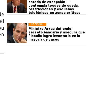
estado de excepción:
contempla toques de queda,
restricciones y escuchas
telefónicas en zonas críticas
de
el
NACIONAL
su
Ministro Arrau defiende
secreto bancario y asegura que
en
Fiscalía logra levantarlo en la
mayoría de casos