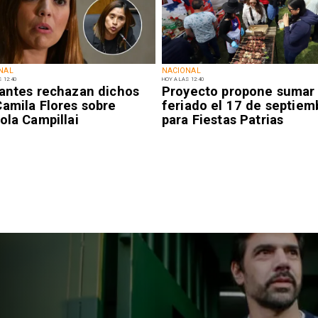
NAL
NACIONAL
 12:40
HOY A LAS 12:40
iantes rechazan dichos
Proyecto propone sumar
Camila Flores sobre
feriado el 17 de septiem
ola Campillai
para Fiestas Patrias