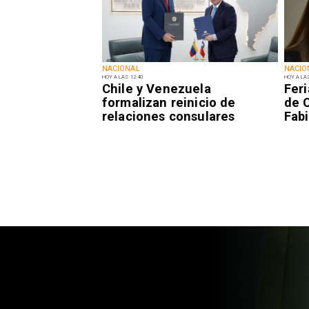
NACIONAL
NACIO
HOY A LAS 12:40
HOY A LAS
Chile y Venezuela
Fer
formalizan reinicio de
de 
relaciones consulares
Fabi