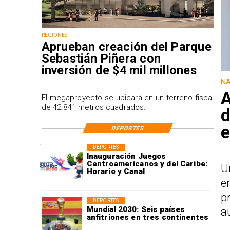
REGIONES
Aprueban creación del Parque
Sebastián Piñera con
inversión de $4 mil millones
NA
A
El megaproyecto se ubicará en un terreno fiscal
de 42.841 metros cuadrados.
d
e
DEPORTES
DEPORTES
Inauguración Juegos
Centroamericanos y del Caribe:
U
Horario y Canal
e
p
DEPORTES
Mundial 2030: Seis países
a
anfitriones en tres continentes