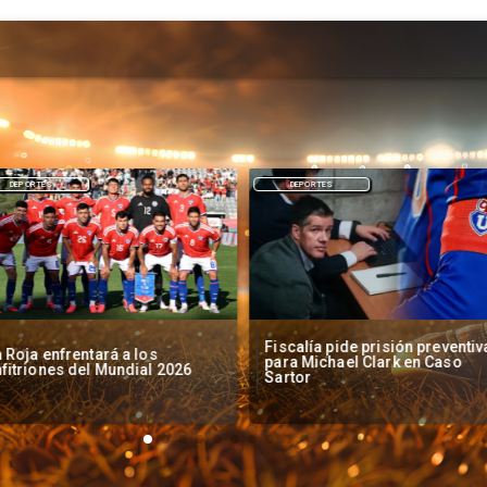
DEPORTES
DEPORTES
Fiscalía pide prisión preventiv
 Roja enfrentará a los
para Michael Clark en Caso
fitriones del Mundial 2026
Sartor