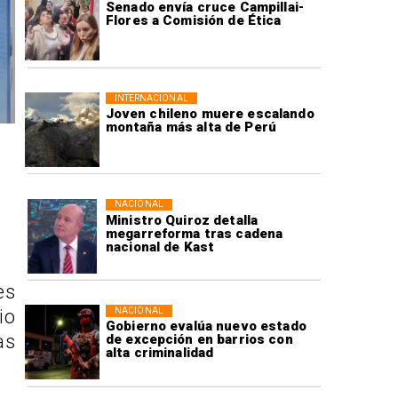
Senado envía cruce Campillai-
Flores a Comisión de Ética
INTERNACIONAL
Joven chileno muere escalando
montaña más alta de Perú
NACIONAL
Ministro Quiroz detalla
megarreforma tras cadena
nacional de Kast
es
NACIONAL
io
Gobierno evalúa nuevo estado
as
de excepción en barrios con
alta criminalidad