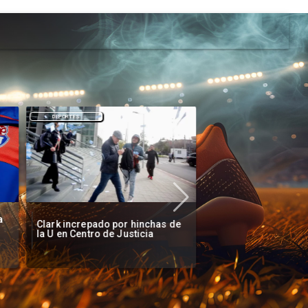
DEPORTES
DEPORTES
a
Clark increpado por hinchas de
Vozinha firma contr
la U en Centro de Justicia
Colo Colo como nue