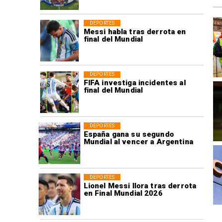
DEPORTES
Messi habla tras derrota en
final del Mundial
DEPORTES
FIFA investiga incidentes al
final del Mundial
DEPORTES
España gana su segundo
Mundial al vencer a Argentina
DEPORTES
Lionel Messi llora tras derrota
en Final Mundial 2026