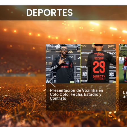
DEPORTES
DEPORTES
Presentación de Vozinha en
o baja la euforia
La
Colo Colo: Fecha, Estadio y
je de Vozinha
an
Contrato