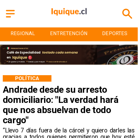
ENTRETENCIÓN
DEPORTES
CULTURA
POLÍTICA
Andrade desde su arresto
domiciliario: "La verdad hará
que nos absuelvan de todo
cargo"
​“Llevo 7 días fuera de la cárcel y quiero darles las
gracias a todos quienes permitieron que hoy esté