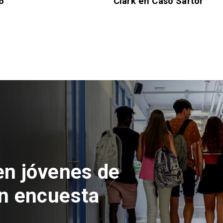
6
Clark en Caso Sartor
 del Parque
con inversión