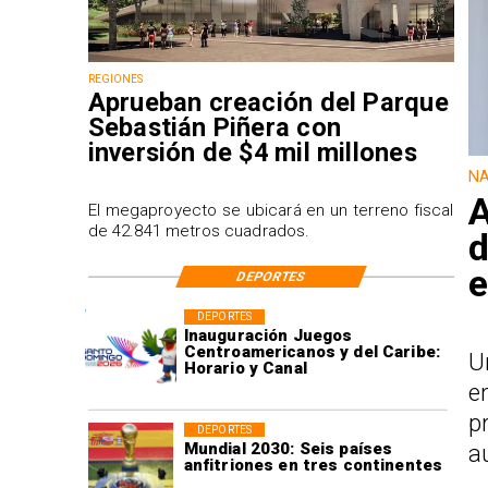
REGIONES
Aprueban creación del Parque
Sebastián Piñera con
inversión de $4 mil millones
NA
A
El megaproyecto se ubicará en un terreno fiscal
de 42.841 metros cuadrados.
d
e
DEPORTES
DEPORTES
Inauguración Juegos
Centroamericanos y del Caribe:
U
Horario y Canal
e
p
DEPORTES
Mundial 2030: Seis países
a
anfitriones en tres continentes