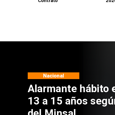
Contrato
202
Regiones
Aprueban creación
Sebastián Piñera 
de $4 mil millones