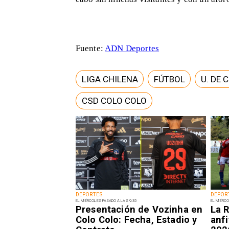
Fuente:
ADN Deportes
LIGA CHILENA
FÚTBOL
U. DE 
CSD COLO COLO
DEPORTES
DEPOR
EL MIÉRCOLES PASADO A LAS 9:35
EL MIÉRCO
Presentación de Vozinha en
La R
Colo Colo: Fecha, Estadio y
anfi