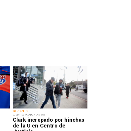
DEPORTES
EL MARTES PASADO A LAS 9:55
Clark increpado por hinchas
de la U en Centro de