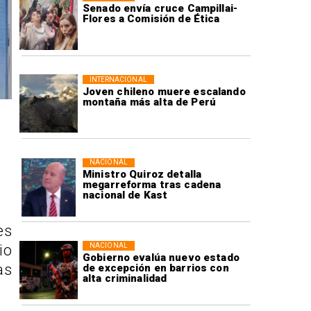
Senado envía cruce Campillai-
Flores a Comisión de Ética
INTERNACIONAL
Joven chileno muere escalando
montaña más alta de Perú
NACIONAL
Ministro Quiroz detalla
megarreforma tras cadena
nacional de Kast
es
NACIONAL
io
Gobierno evalúa nuevo estado
as
de excepción en barrios con
alta criminalidad