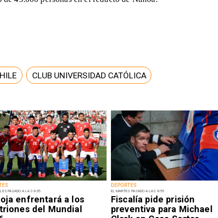
CHILE
CLUB UNIVERSIDAD CATÓLICA
TES
DEPORTES
LES PASADO A LAS 9:35
EL MARTES PASADO A LAS 9:55
oja enfrentará a los
Fiscalía pide prisión
triones del Mundial
preventiva para Michael