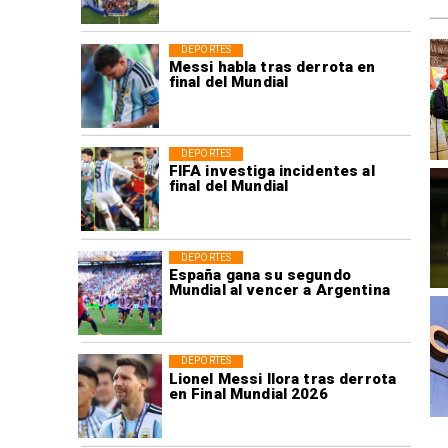
DEPORTES
Messi habla tras derrota en
final del Mundial
DEPORTES
FIFA investiga incidentes al
final del Mundial
DEPORTES
España gana su segundo
Mundial al vencer a Argentina
DEPORTES
Lionel Messi llora tras derrota
en Final Mundial 2026