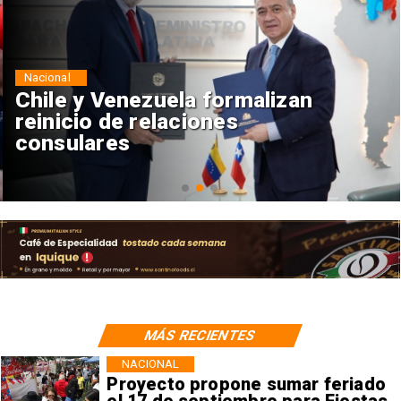
Nacional
Chile y Venezuela formalizan
reinicio de relaciones
consulares
MÁS RECIENTES
NACIONAL
Proyecto propone sumar feriado