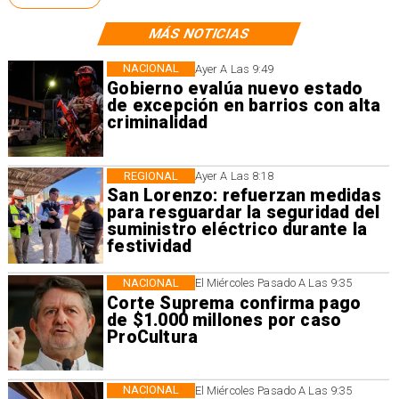
MÁS NOTICIAS
NACIONAL
Ayer A Las 9:49
Gobierno evalúa nuevo estado
de excepción en barrios con alta
criminalidad
REGIONAL
Ayer A Las 8:18
San Lorenzo: refuerzan medidas
para resguardar la seguridad del
suministro eléctrico durante la
festividad
NACIONAL
El Miércoles Pasado A Las 9:35
Corte Suprema confirma pago
de $1.000 millones por caso
ProCultura
NACIONAL
El Miércoles Pasado A Las 9:35