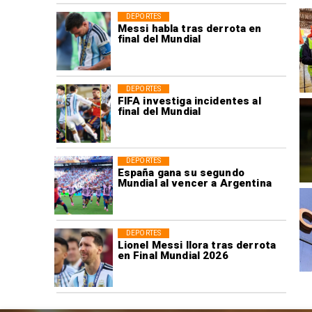
DEPORTES
Messi habla tras derrota en
final del Mundial
DEPORTES
FIFA investiga incidentes al
final del Mundial
DEPORTES
España gana su segundo
Mundial al vencer a Argentina
DEPORTES
Lionel Messi llora tras derrota
en Final Mundial 2026