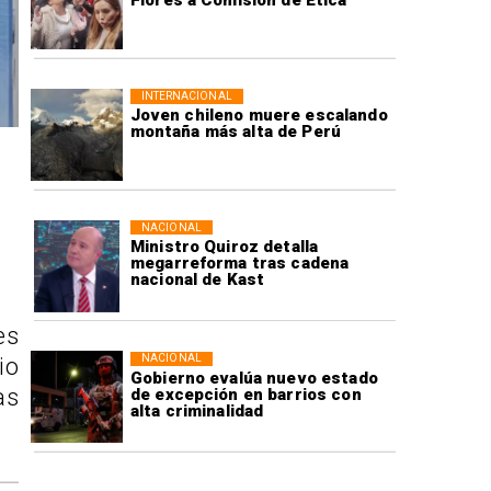
Flores a Comisión de Ética
INTERNACIONAL
Joven chileno muere escalando
montaña más alta de Perú
NACIONAL
Ministro Quiroz detalla
megarreforma tras cadena
nacional de Kast
es
NACIONAL
io
Gobierno evalúa nuevo estado
as
de excepción en barrios con
alta criminalidad