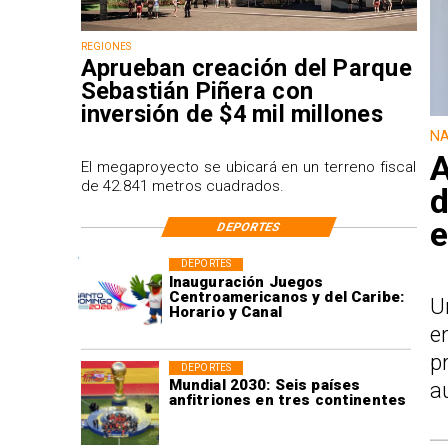
REGIONES
Aprueban creación del Parque
Sebastián Piñera con
inversión de $4 mil millones
NA
A
El megaproyecto se ubicará en un terreno fiscal
de 42.841 metros cuadrados.
d
e
DEPORTES
DEPORTES
Inauguración Juegos
Centroamericanos y del Caribe:
U
Horario y Canal
e
p
DEPORTES
Mundial 2030: Seis países
a
anfitriones en tres continentes