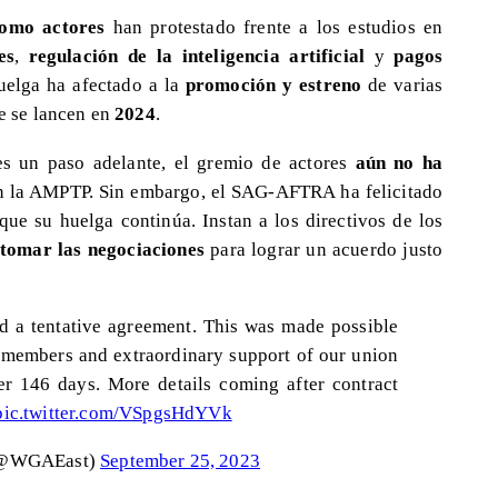
como actores
han protestado frente a los estudios en
es
,
regulación de la inteligencia artificial
y
pagos
uelga ha afectado a la
promoción y estreno
de varias
ue se lancen en
2024
.
s un paso adelante, el gremio de actores
aún no ha
 la AMPTP. Sin embargo, el SAG-AFTRA ha felicitado
ue su huelga continúa. Instan a los directivos de los
tomar las negociaciones
para lograr un acuerdo justo
a tentative agreement. This was made possible
 members and extraordinary support of our union
er 146 days. More details coming after contract
pic.twitter.com/VSpgsHdYVk
t (@WGAEast)
September 25, 2023