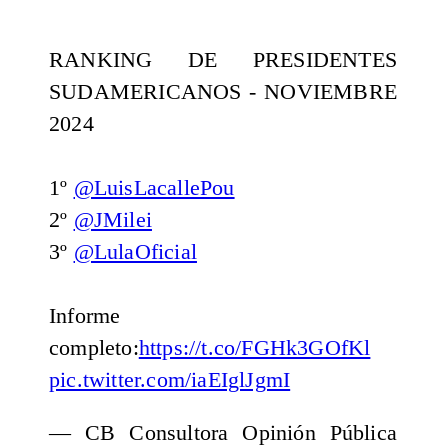
RANKING DE PRESIDENTES
SUDAMERICANOS - NOVIEMBRE
2024
1º
@LuisLacallePou
2º
@JMilei
3º
@LulaOficial
Informe
completo:
https://t.co/FGHk3GOfKl
pic.twitter.com/iaEIglJgmI
— CB Consultora Opinión Pública