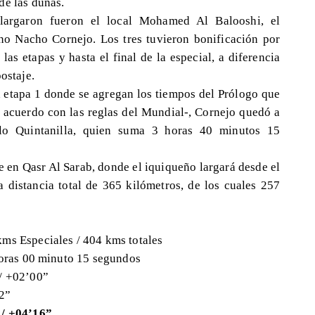
de las dunas.
largaron fueron el local Mohamed Al Balooshi, el
no Nacho Cornejo. Los tres tuvieron bonificación por
las etapas y hasta el final de la especial, a diferencia
postaje.
la etapa 1 donde se agregan los tiempos del Prólogo que
e acuerdo con las reglas del Mundial-, Cornejo quedó a
lo Quintanilla, quien suma 3 horas 40 minutos 15
e en Qasr Al Sarab, donde el iquiqueño largará desde el
 distancia total de 365 kilómetros, de los cuales 257
kms Especiales / 404 kms totales
 horas 00 minuto 15 segundos
 / +02’00”
12”
a / +04’16”