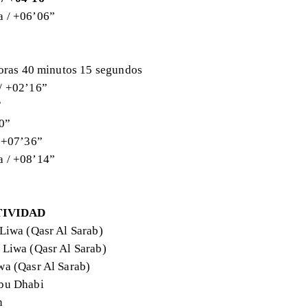
a / +06’06”
 horas 40 minutos 15 segundos
 / +02’16”
”
20”
/ +07’36”
a / +08’14”
TIVIDAD
 Liwa (Qasr Al Sarab)
: Liwa (Qasr Al Sarab)
iwa (Qasr Al Sarab)
Abu Dhabi
ón