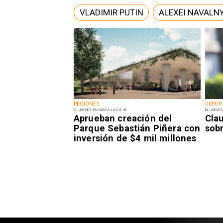
VLADIMIR PUTIN
ALEXEI NAVALN
REGIONES
DEPOR
EL JUEVES PASADO A LAS 9:49
EL JUEVES
Aprueban creación del
Clau
Parque Sebastián Piñera con
sob
inversión de $4 mil millones