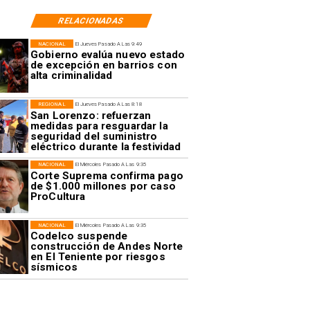
RELACIONADAS
NACIONAL
El Jueves Pasado A Las 9:49
Gobierno evalúa nuevo estado
de excepción en barrios con
alta criminalidad
REGIONAL
El Jueves Pasado A Las 8:18
San Lorenzo: refuerzan
medidas para resguardar la
seguridad del suministro
eléctrico durante la festividad
NACIONAL
El Miércoles Pasado A Las 9:35
Corte Suprema confirma pago
de $1.000 millones por caso
ProCultura
NACIONAL
El Miércoles Pasado A Las 9:35
Codelco suspende
construcción de Andes Norte
en El Teniente por riesgos
sísmicos