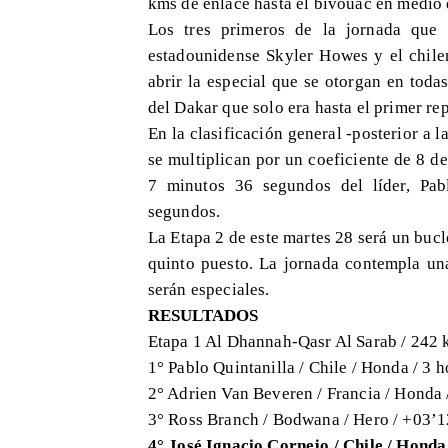
kms de enlace hasta el bivouac en medio 
Los tres primeros de la jornada que 
estadounidense Skyler Howes y el chile
abrir la especial que se otorgan en todas 
del Dakar que solo era hasta el primer re
En la clasificación general -posterior a 
se multiplican por un coeficiente de 8 d
7 minutos 36 segundos del líder, Pab
segundos.
La Etapa 2 de este martes 28 será un bucl
quinto puesto. La jornada contempla una
serán especiales.
RESULTADOS
Etapa 1 Al Dhannah-Qasr Al Sarab / 242 
1° Pablo Quintanilla / Chile / Honda / 3
2° Adrien Van Beveren / Francia / Honda
3° Ross Branch / Bodwana / Hero / +03’
4° José Ignacio Cornejo / Chile / Hond