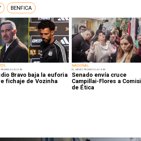
Y
BENFICA
TES
NACIONAL
 PASADO A LAS 9:49
EL JUEVES PASADO A LAS 9:49
dio Bravo baja la euforia
Senado envía cruce
re fichaje de Vozinha
Campillai-Flores a Comis
de Ética