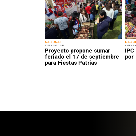
NACIONAL
NACIO
AYER A LAS 12:40
AYER A LA
Proyecto propone sumar
IPC
feriado el 17 de septiembre
por 
para Fiestas Patrias