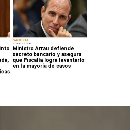
NACIONAL
AYER A LAS 12:40
into
Ministro Arrau defiende
secreto bancario y asegura
eda,
que Fiscalía logra levantarlo
en la mayoría de casos
icas