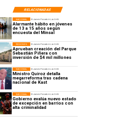
RELACIONADAS
NACIONAL
El Jueves Pasado A Las 9:49
Alarmante hábito en jóvenes
de 13 a 15 años según
encuesta del Minsal
REGIONES
El Jueves Pasado A Las 9:49
Aprueban creación del Parque
Sebastián Piñera con
inversión de $4 mil millones
NACIONAL
El Jueves Pasado A Las 9:49
Ministro Quiroz detalla
megarreforma tras cadena
nacional de Kast
NACIONAL
El Jueves Pasado A Las 9:49
Gobierno evalúa nuevo estado
de excepción en barrios con
alta criminalidad