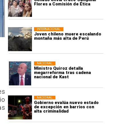
Flores a Comisión de Ética
INTERNACIONAL
Joven chileno muere escalando
montaña más alta de Perú
NACIONAL
Ministro Quiroz detalla
megarreforma tras cadena
nacional de Kast
es
NACIONAL
io
Gobierno evalúa nuevo estado
as
de excepción en barrios con
alta criminalidad