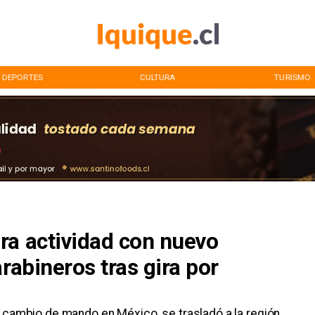
DEPORTES
CULTURA
TURISMO
ra actividad con nuevo
rabineros tras gira por
 el cambio de mando en México, se trasladó a la región