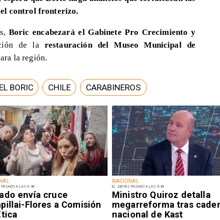
l control fronterizo.
os,
Boric encabezará el Gabinete Pro Crecimiento y
ción de la
restauración del Museo Municipal de
para la región.
EL BORIC
CHILE
CARABINEROS
NAL
NACIONAL
 PASADO A LAS 9:49
EL JUEVES PASADO A LAS 9:49
ado envía cruce
Ministro Quiroz detalla
illai-Flores a Comisión
megarreforma tras cade
tica
nacional de Kast