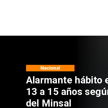
Regiones
Aprueban creación
Sebastián Piñera 
de $4 mil millones