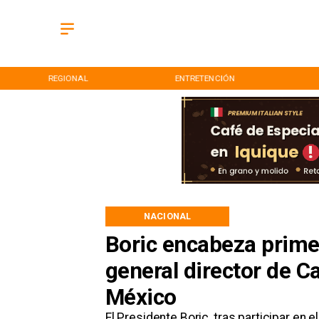
REGIONAL
ENTRETENCIÓN
NACIONAL
Boric encabeza prime
general director de Ca
México
​El Presidente Boric, tras participar en