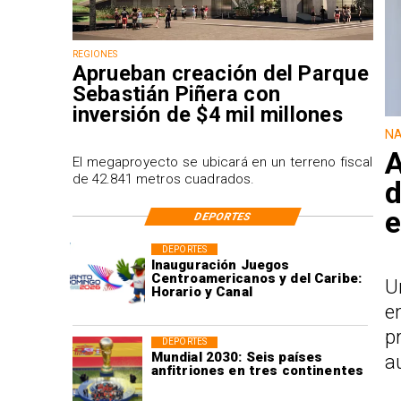
REGIONES
Aprueban creación del Parque
Sebastián Piñera con
inversión de $4 mil millones
NA
A
El megaproyecto se ubicará en un terreno fiscal
de 42.841 metros cuadrados.
d
e
DEPORTES
DEPORTES
Inauguración Juegos
Centroamericanos y del Caribe:
U
Horario y Canal
e
p
DEPORTES
Mundial 2030: Seis países
a
anfitriones en tres continentes