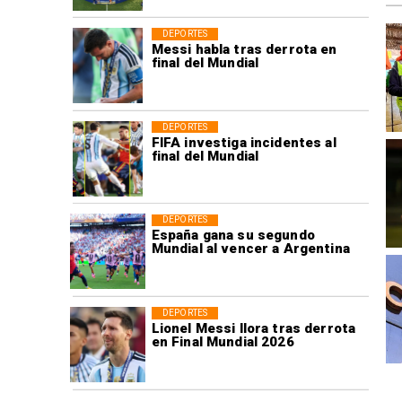
DEPORTES
Messi habla tras derrota en
final del Mundial
DEPORTES
FIFA investiga incidentes al
final del Mundial
DEPORTES
España gana su segundo
Mundial al vencer a Argentina
DEPORTES
Lionel Messi llora tras derrota
en Final Mundial 2026