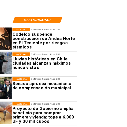
RELACIONADAS
NACIONAL
El Miércoles Pasado A Las 9:35
Codelco suspende
construcción de Andes Norte
en El Teniente por riesgos
sísmicos
NACIONAL
El Miércoles Pasado A Las 9:35
Lluvias históricas en Chile:
ciudades alcanzan máximos
nunca vistos
NACIONAL
El Miércoles Pasado A Las 9:35
Senado aprueba mecanismo
de compensación municipal
NACIONAL
El Miércoles Pasado A Las 9:35
Proyecto de Gobierno amplía
beneficio para comprar
primera vivienda: tope a 6.000
UF y 30 mil cupos