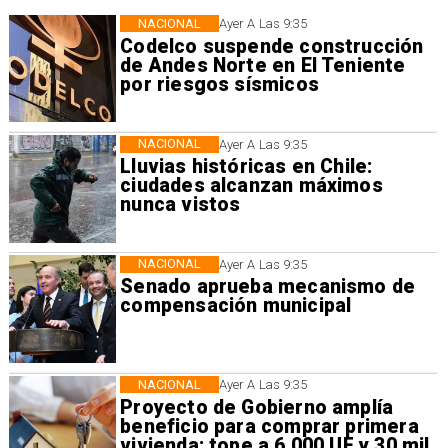
NACIONAL
Ayer A Las 9:35
Codelco suspende construcción
de Andes Norte en El Teniente
por riesgos sísmicos
NACIONAL
Ayer A Las 9:35
Lluvias históricas en Chile:
ciudades alcanzan máximos
nunca vistos
NACIONAL
Ayer A Las 9:35
Senado aprueba mecanismo de
compensación municipal
NACIONAL
Ayer A Las 9:35
Proyecto de Gobierno amplía
beneficio para comprar primera
vivienda: tope a 6.000 UF y 30 mil