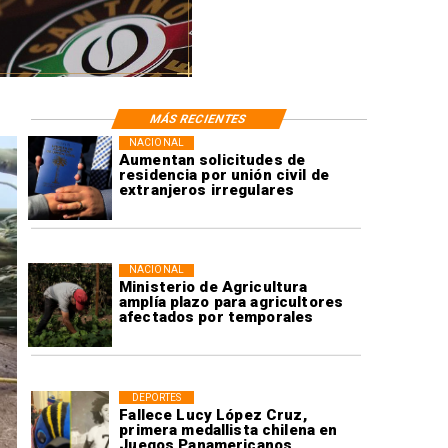
MÁS RECIENTES
NACIONAL
Aumentan solicitudes de
residencia por unión civil de
extranjeros irregulares
NACIONAL
Ministerio de Agricultura
amplía plazo para agricultores
afectados por temporales
DEPORTES
Fallece Lucy López Cruz,
primera medallista chilena en
Juegos Panamericanos