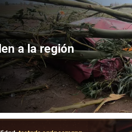
 apuñalada por
olegio en
e