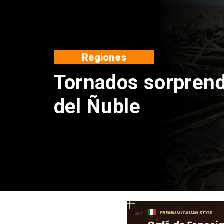
Nacional
Niña de 2° básico
alumna de 8° en c
medio de una clas