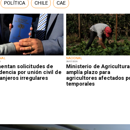
POLÍTICA
CHILE
CAE
NAL
NACIONAL
6
28/07/2026
entan solicitudes de
Ministerio de Agricultura
dencia por unión civil de
amplía plazo para
anjeros irregulares
agricultores afectados p
temporales