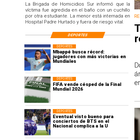
La Brigada de Homicidios Sur informó que la
víctima fue agredida en el baño con un cuchillo
por otra estudiante. La menor está internada en
RE
Hospital Padre Hurtado y fuera de riesgo vital.
T
DEPORTES
r
DEPORTES
Mbappé busca récord:
jugadores con más victorias en
Mundiales
D
á
DEPORTES
e
FIFA vende césped de la Final
Mundial 2026
DEPORTES
Eventual visto bueno para
conciertos de BTS en el
Nacional complica a la U