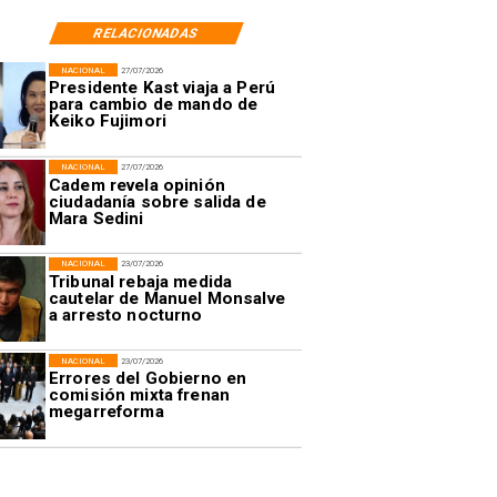
RELACIONADAS
NACIONAL
27/07/2026
Presidente Kast viaja a Perú
para cambio de mando de
Keiko Fujimori
NACIONAL
27/07/2026
Cadem revela opinión
ciudadanía sobre salida de
Mara Sedini
NACIONAL
23/07/2026
Tribunal rebaja medida
cautelar de Manuel Monsalve
a arresto nocturno
NACIONAL
23/07/2026
Errores del Gobierno en
comisión mixta frenan
megarreforma