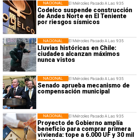
NACIONAL
El Miércoles Pasado A Las 9:35
Codelco suspende construcción
de Andes Norte en El Teniente
por riesgos sísmicos
NACIONAL
El Miércoles Pasado A Las 9:35
Lluvias históricas en Chile:
ciudades alcanzan máximos
nunca vistos
NACIONAL
El Miércoles Pasado A Las 9:35
Senado aprueba mecanismo de
compensación municipal
NACIONAL
El Miércoles Pasado A Las 9:35
Proyecto de Gobierno amplía
beneficio para comprar primera
vivienda: tope a 6.000 UF y 30 mil