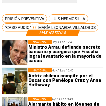
PRISIÓN PREVENTIVA
LUIS HERMOSILLA
"CASO AUDIO"
MARÍA LEONARDA VILLALOBOS
MÁS NOTICIAS
NACIONAL
Hoy A Las 12:40
Ministro Arrau defiende secreto
bancario y asegura que Fiscalía
logra levantarlo en la mayoría de
casos
NACIONAL
Hoy A Las 12:40
Actriz chilena compite por el
Oscar con Penélope Cruz y Anne
Hathaway
NACIONAL
Ayer A Las 9:49
Alarmante hábito en jóvenes de