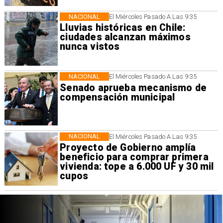
NACIONAL
El Miércoles Pasado A Las 9:35
Lluvias históricas en Chile:
ciudades alcanzan máximos
nunca vistos
NACIONAL
El Miércoles Pasado A Las 9:35
Senado aprueba mecanismo de
compensación municipal
NACIONAL
El Miércoles Pasado A Las 9:35
Proyecto de Gobierno amplía
beneficio para comprar primera
vivienda: tope a 6.000 UF y 30 mil
cupos