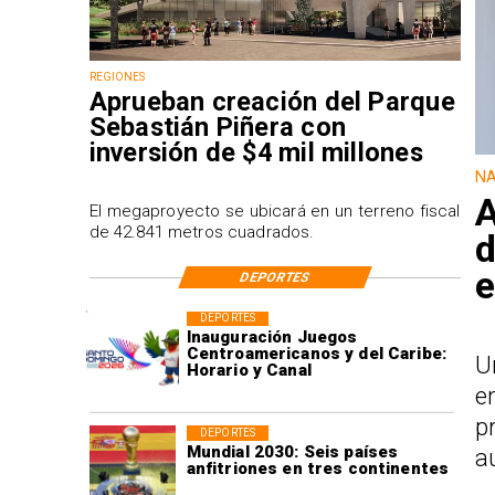
REGIONES
Aprueban creación del Parque
Sebastián Piñera con
inversión de $4 mil millones
NA
A
El megaproyecto se ubicará en un terreno fiscal
de 42.841 metros cuadrados.
d
e
DEPORTES
DEPORTES
Inauguración Juegos
Centroamericanos y del Caribe:
U
Horario y Canal
e
p
DEPORTES
Mundial 2030: Seis países
a
anfitriones en tres continentes