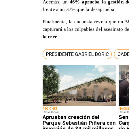
Además, un
46% aprueba la gestión de
frente a un 37% que la desaprueba.
Finalmente, la encuesta revela que un 5
capturará a los culpables del asesinato de
lo cree
.
PRESIDENTE GABRIEL BORIC
CAD
REGIONES
NACIO
HOY A LAS 9:49
HOY A LAS
Aprueban creación del
Sen
Parque Sebastián Piñera con
Camp
inversión de $4 mil millones
de É