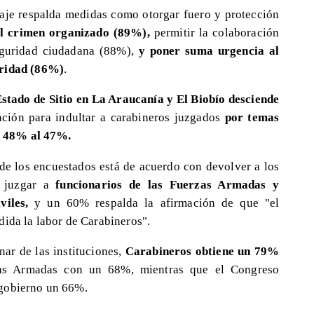
taje respalda medidas como otorgar fuero y protección
l crimen organizado (89%),
permitir la colaboración
eguridad ciudadana (88%),
y poner suma urgencia al
uridad (86%)
.
stado de Sitio en La Araucanía y El Biobío desciende
bación para indultar a carabineros juzgados
por temas
el 48% al 47%.
e los encuestados está de acuerdo con devolver a los
e juzgar a
funcionarios de las Fuerzas Armadas y
iles,
y un 60% respalda la afirmación de que "el
dida la labor de Carabineros".
nar de las instituciones,
Carabineros obtiene un 79%
zas Armadas con un 68%, mientras que el Congreso
 gobierno un 66%.