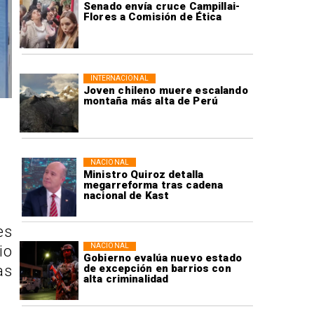
Senado envía cruce Campillai-
Flores a Comisión de Ética
INTERNACIONAL
Joven chileno muere escalando
montaña más alta de Perú
NACIONAL
Ministro Quiroz detalla
megarreforma tras cadena
nacional de Kast
es
NACIONAL
io
Gobierno evalúa nuevo estado
as
de excepción en barrios con
alta criminalidad