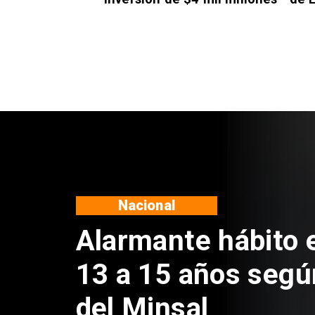
Regiones
Aprueban creación
Sebastián Piñera 
de $4 mil millones