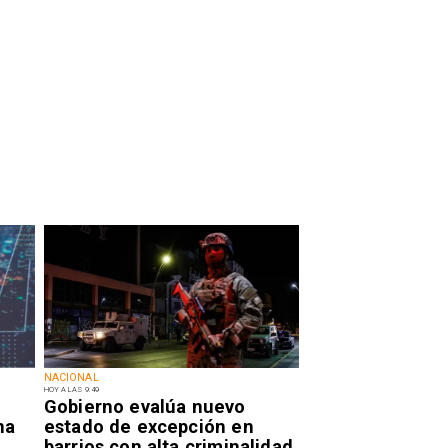
NACIONAL
HOY A LAS 9:49
Gobierno evalúa nuevo
na
estado de excepción en
barrios con alta criminalidad