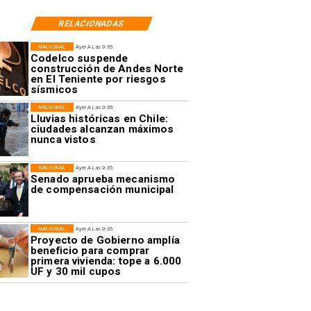
RELACIONADAS
NACIONAL
Ayer A Las 9:35
Codelco suspende
construcción de Andes Norte
en El Teniente por riesgos
sísmicos
NACIONAL
Ayer A Las 9:35
Lluvias históricas en Chile:
ciudades alcanzan máximos
nunca vistos
NACIONAL
Ayer A Las 9:35
Senado aprueba mecanismo
de compensación municipal
NACIONAL
Ayer A Las 9:35
Proyecto de Gobierno amplía
beneficio para comprar
primera vivienda: tope a 6.000
UF y 30 mil cupos