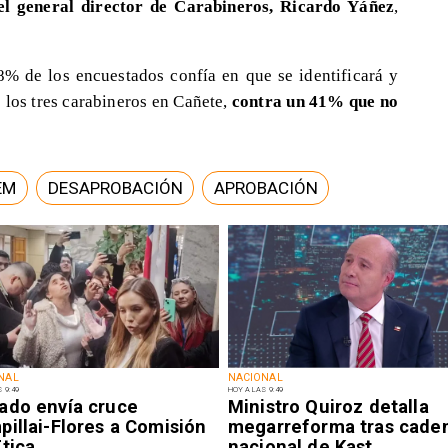
l general director de Carabineros, Ricardo Yáñez
,
8% de los encuestados confía en que se identificará y
 los tres carabineros en Cañete,
contra un 41% que no
EM
DESAPROBACIÓN
APROBACIÓN
NAL
NACIONAL
 9:49
HOY A LAS 9:49
ado envía cruce
Ministro Quiroz detalla
illai-Flores a Comisión
megarreforma tras cade
tica
nacional de Kast