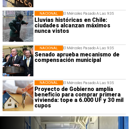
NACIONAL
El Miércoles Pasado A Las 9:35
Lluvias históricas en Chile:
ciudades alcanzan máximos
nunca vistos
NACIONAL
El Miércoles Pasado A Las 9:35
Senado aprueba mecanismo de
compensación municipal
NACIONAL
El Miércoles Pasado A Las 9:35
Proyecto de Gobierno amplía
beneficio para comprar primera
vivienda: tope a 6.000 UF y 30 mil
cupos