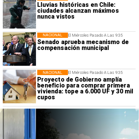
Lluvias históricas en Chile:
ciudades alcanzan máximos
nunca vistos
NACIONAL
El Miércoles Pasado A Las 9:35
Senado aprueba mecanismo de
compensación municipal
NACIONAL
El Miércoles Pasado A Las 9:35
Proyecto de Gobierno amplía
beneficio para comprar primera
vivienda: tope a 6.000 UF y 30 mil
cupos