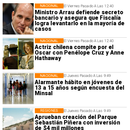
NACIONAL
El Viernes Pasado A Las 12:40
Ministro Arrau defiende secreto
bancario y asegura que Fiscalía
logra levantarlo en la mayoría de
casos
NACIONAL
El Viernes Pasado A Las 12:40
Actriz chilena compite por el
Oscar con Penélope Cruz y Anne
Hathaway
NACIONAL
El Jueves Pasado A Las 9:49
Alarmante hábito en jóvenes de
13 a 15 años según encuesta del
Minsal
REGIONES
El Jueves Pasado A Las 9:49
Aprueban creación del Parque
Sebastián Piñera con inversión
de $4 mil millones