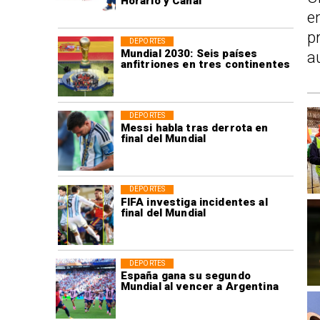
Horario y Canal
e
p
DEPORTES
Mundial 2030: Seis países
a
anfitriones en tres continentes
DEPORTES
Messi habla tras derrota en
final del Mundial
DEPORTES
FIFA investiga incidentes al
final del Mundial
DEPORTES
España gana su segundo
Mundial al vencer a Argentina