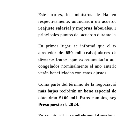
Este martes, los ministros de Haci
respectivamente, anunciaron un acuer
reajuste salarial y mejoras laborales
. 
principales puntos del acuerdo durante l
En primer lugar, se informó que el
r
alrededor de
850 mil trabajadores de
diversos bonos
, que experimentarán un
congelados nominalmente el año anteri
verán beneficiadas con estos ajustes.
Como parte del término de la negociació
más bajos
recibirán un
bono especial d
obtendrán
$100 mil
. Estos cambios, s
Presupuesto de 2024.
En cuanto a las
condiciones laborales 