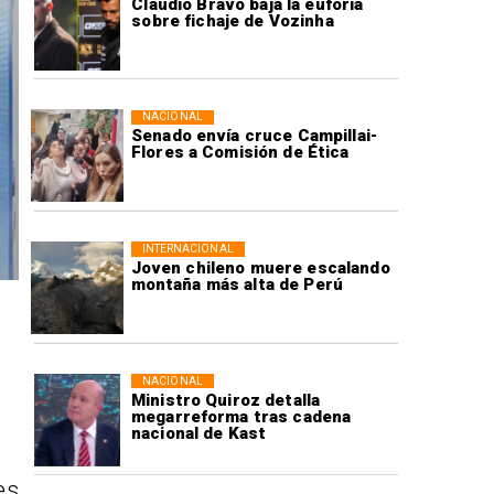
Claudio Bravo baja la euforia
sobre fichaje de Vozinha
NACIONAL
Senado envía cruce Campillai-
Flores a Comisión de Ética
INTERNACIONAL
Joven chileno muere escalando
montaña más alta de Perú
NACIONAL
Ministro Quiroz detalla
megarreforma tras cadena
nacional de Kast
es