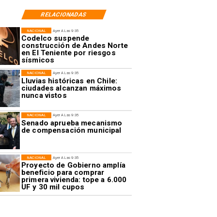
RELACIONADAS
NACIONAL
Ayer A Las 9:35
Codelco suspende
construcción de Andes Norte
en El Teniente por riesgos
sísmicos
NACIONAL
Ayer A Las 9:35
Lluvias históricas en Chile:
ciudades alcanzan máximos
nunca vistos
NACIONAL
Ayer A Las 9:35
Senado aprueba mecanismo
de compensación municipal
NACIONAL
Ayer A Las 9:35
Proyecto de Gobierno amplía
beneficio para comprar
primera vivienda: tope a 6.000
UF y 30 mil cupos