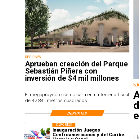
REGIONES
Aprueban creación del Parque
Sebastián Piñera con
inversión de $4 mil millones
NA
A
El megaproyecto se ubicará en un terreno fiscal
de 42.841 metros cuadrados.
d
e
DEPORTES
DEPORTES
Inauguración Juegos
Centroamericanos y del Caribe:
U