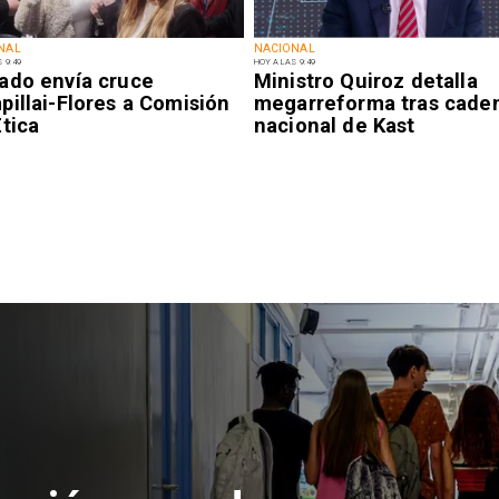
NAL
NACIONAL
 9:49
HOY A LAS 9:49
ado envía cruce
Ministro Quiroz detalla
illai-Flores a Comisión
megarreforma tras cade
tica
nacional de Kast