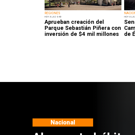
REGIONES
NACIO
HOY A LAS 9:49
HOY A LAS
Aprueban creación del
Sen
Parque Sebastián Piñera con
Camp
inversión de $4 mil millones
de É
Regiones