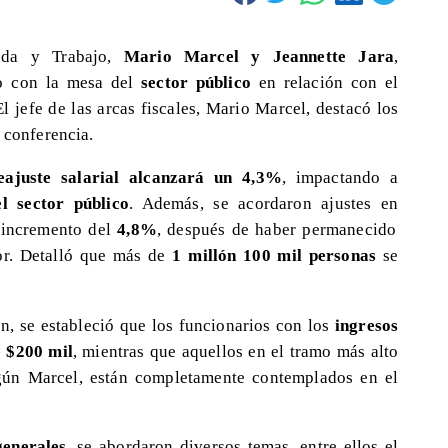
enda y Trabajo,
Mario Marcel y Jeannette Jara
,
do con la mesa del
sector público
en relación con el
El jefe de las arcas fiscales, Mario Marcel, destacó los
a conferencia.
eajuste salarial alcanzará un 4,3%
, impactando a
l sector público
. Además, se acordaron ajustes en
 incremento del
4,8%
, después de haber permanecido
or. Detalló que más de
1 millón 100 mil personas
se
n, se estableció que los funcionarios con los
ingresos
e $200 mil
, mientras que aquellos en el tramo más alto
egún Marcel, están completamente contemplados en el
generales
, se abordaron diversos temas, entre ellos el