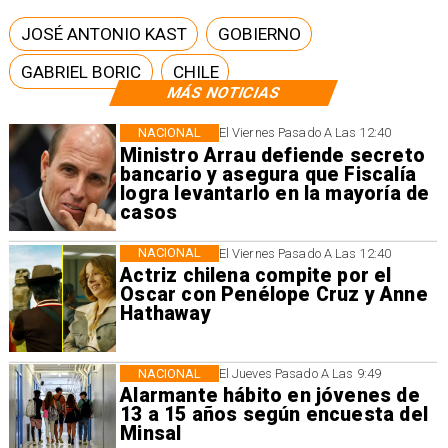
JOSÉ ANTONIO KAST
GOBIERNO
GABRIEL BORIC
CHILE
MÁS NOTICIAS
NACIONAL
El Viernes Pasado A Las 12:40
Ministro Arrau defiende secreto
bancario y asegura que Fiscalía
logra levantarlo en la mayoría de
casos
NACIONAL
El Viernes Pasado A Las 12:40
Actriz chilena compite por el
Oscar con Penélope Cruz y Anne
Hathaway
NACIONAL
El Jueves Pasado A Las 9:49
Alarmante hábito en jóvenes de
13 a 15 años según encuesta del
Minsal