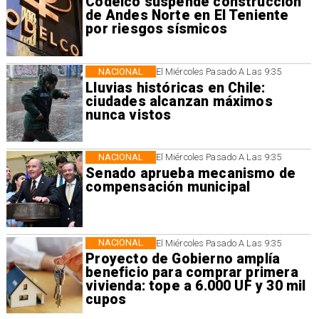
Codelco suspende construcción
de Andes Norte en El Teniente
por riesgos sísmicos
NACIONAL
El Miércoles Pasado A Las 9:35
Lluvias históricas en Chile:
ciudades alcanzan máximos
nunca vistos
NACIONAL
El Miércoles Pasado A Las 9:35
Senado aprueba mecanismo de
compensación municipal
NACIONAL
El Miércoles Pasado A Las 9:35
Proyecto de Gobierno amplía
beneficio para comprar primera
vivienda: tope a 6.000 UF y 30 mil
cupos