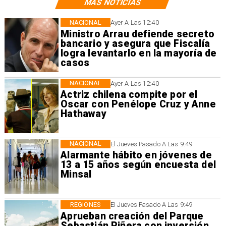
MÁS NOTICIAS
NACIONAL
Ayer A Las 12:40
Ministro Arrau defiende secreto
bancario y asegura que Fiscalía
logra levantarlo en la mayoría de
casos
NACIONAL
Ayer A Las 12:40
Actriz chilena compite por el
Oscar con Penélope Cruz y Anne
Hathaway
NACIONAL
El Jueves Pasado A Las 9:49
Alarmante hábito en jóvenes de
13 a 15 años según encuesta del
Minsal
REGIONES
El Jueves Pasado A Las 9:49
Aprueban creación del Parque
Sebastián Piñera con inversión