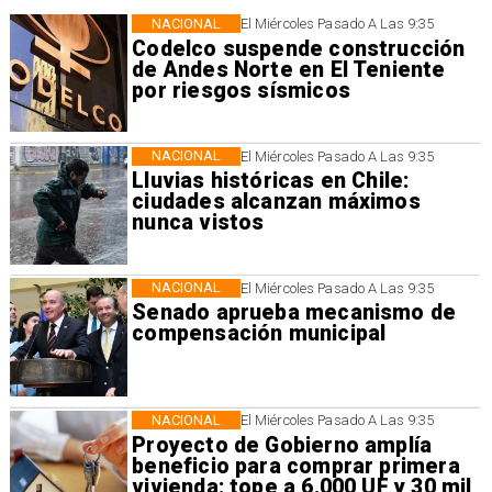
NACIONAL
El Miércoles Pasado A Las 9:35
Codelco suspende construcción
de Andes Norte en El Teniente
por riesgos sísmicos
NACIONAL
El Miércoles Pasado A Las 9:35
Lluvias históricas en Chile:
ciudades alcanzan máximos
nunca vistos
NACIONAL
El Miércoles Pasado A Las 9:35
Senado aprueba mecanismo de
compensación municipal
NACIONAL
El Miércoles Pasado A Las 9:35
Proyecto de Gobierno amplía
beneficio para comprar primera
vivienda: tope a 6.000 UF y 30 mil