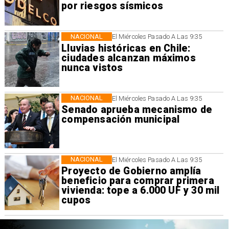
por riesgos sísmicos
NACIONAL
El Miércoles Pasado A Las 9:35
Lluvias históricas en Chile:
ciudades alcanzan máximos
nunca vistos
NACIONAL
El Miércoles Pasado A Las 9:35
Senado aprueba mecanismo de
compensación municipal
NACIONAL
El Miércoles Pasado A Las 9:35
Proyecto de Gobierno amplía
beneficio para comprar primera
vivienda: tope a 6.000 UF y 30 mil
cupos