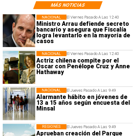
MÁS NOTICIAS
NACIONAL
El Viernes Pasado A Las 12:40
Ministro Arrau defiende secreto
bancario y asegura que Fiscalía
logra levantarlo en la mayoría de
casos
NACIONAL
El Viernes Pasado A Las 12:40
Actriz chilena compite por el
Oscar con Penélope Cruz y Anne
Hathaway
NACIONAL
El Jueves Pasado A Las 9:49
Alarmante hábito en jóvenes de
13 a 15 años según encuesta del
Minsal
REGIONES
El Jueves Pasado A Las 9:49
Aprueban creación del Parque