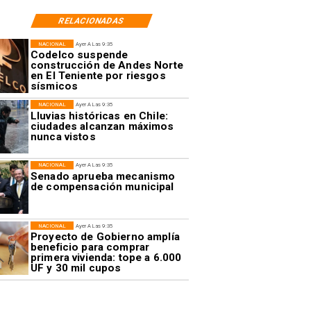
RELACIONADAS
NACIONAL
Ayer A Las 9:35
Codelco suspende
construcción de Andes Norte
en El Teniente por riesgos
sísmicos
NACIONAL
Ayer A Las 9:35
Lluvias históricas en Chile:
ciudades alcanzan máximos
nunca vistos
NACIONAL
Ayer A Las 9:35
Senado aprueba mecanismo
de compensación municipal
NACIONAL
Ayer A Las 9:35
Proyecto de Gobierno amplía
beneficio para comprar
primera vivienda: tope a 6.000
UF y 30 mil cupos