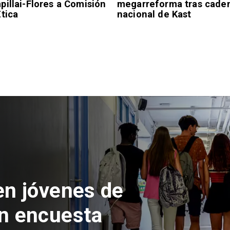
illai-Flores a Comisión
megarreforma tras cade
tica
nacional de Kast
 del Parque
con inversión