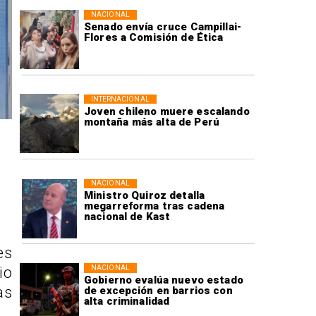
NACIONAL
Senado envía cruce Campillai-
Flores a Comisión de Ética
INTERNACIONAL
Joven chileno muere escalando
montaña más alta de Perú
NACIONAL
Ministro Quiroz detalla
megarreforma tras cadena
nacional de Kast
es
NACIONAL
io
Gobierno evalúa nuevo estado
as
de excepción en barrios con
alta criminalidad