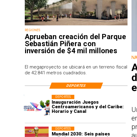
REGIONES
Aprueban creación del Parque
Sebastián Piñera con
inversión de $4 mil millones
NA
A
El megaproyecto se ubicará en un terreno fiscal
de 42.841 metros cuadrados.
d
e
DEPORTES
DEPORTES
Inauguración Juegos
Centroamericanos y del Caribe:
U
Horario y Canal
e
p
DEPORTES
Mundial 2030: Seis países
a