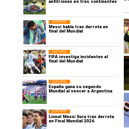
anfitriones en tres continentes
DEPORTES
Messi habla tras derrota en
final del Mundial
DEPORTES
FIFA investiga incidentes al
final del Mundial
DEPORTES
España gana su segundo
Mundial al vencer a Argentina
DEPORTES
Lionel Messi llora tras derrota
en Final Mundial 2026