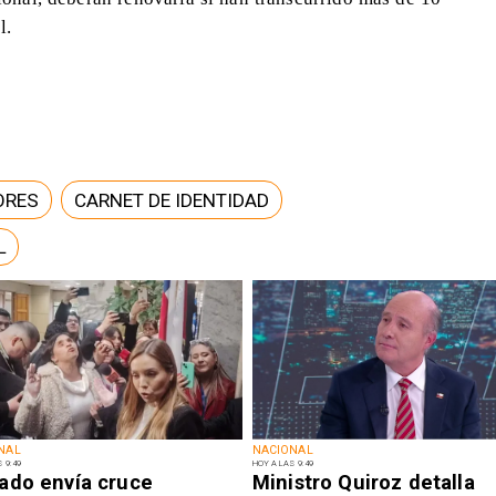
l.
ORES
CARNET DE IDENTIDAD
L
NAL
NACIONAL
 9:49
HOY A LAS 9:49
ado envía cruce
Ministro Quiroz detalla