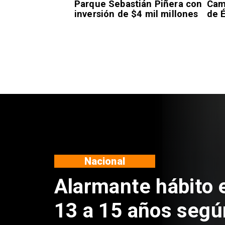
Parque Sebastián Piñera con
Camp
inversión de $4 mil millones
de É
Regiones
Aprueban creación
Sebastián Piñera 