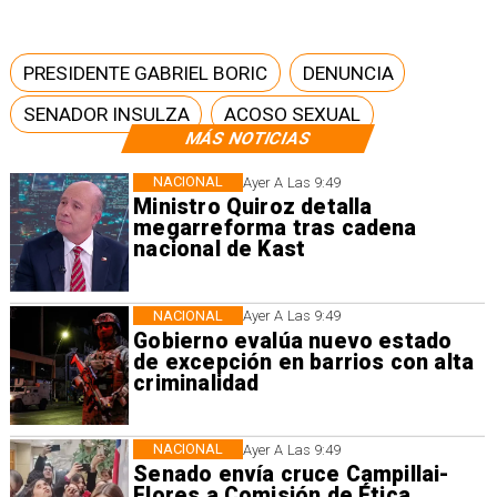
PRESIDENTE GABRIEL BORIC
DENUNCIA
SENADOR INSULZA
ACOSO SEXUAL
MÁS NOTICIAS
NACIONAL
Ayer A Las 9:49
Ministro Quiroz detalla
megarreforma tras cadena
nacional de Kast
NACIONAL
Ayer A Las 9:49
Gobierno evalúa nuevo estado
de excepción en barrios con alta
criminalidad
NACIONAL
Ayer A Las 9:49
Senado envía cruce Campillai-
Flores a Comisión de Ética