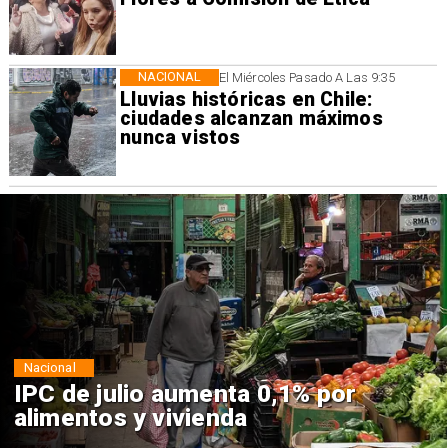
NACIONAL
El Miércoles Pasado A Las 9:35
Lluvias históricas en Chile:
ciudades alcanzan máximos
nunca vistos
Nacional
Ministro Arrau detalla quinto
estado de excepción:
contempla toques de queda,