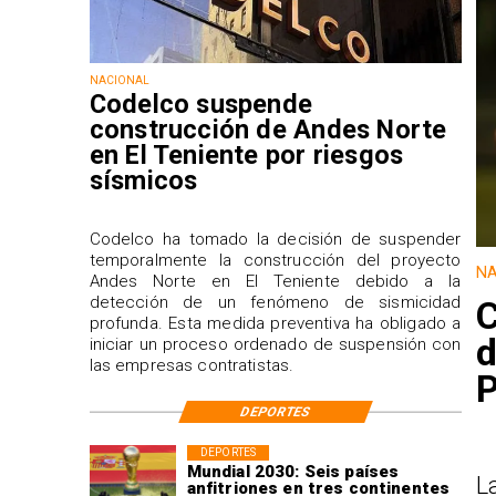
NACIONAL
Codelco suspende
construcción de Andes Norte
en El Teniente por riesgos
sísmicos
Codelco ha tomado la decisión de suspender
temporalmente la construcción del proyecto
NA
Andes Norte en El Teniente debido a la
detección de un fenómeno de sismicidad
C
profunda. Esta medida preventiva ha obligado a
d
iniciar un proceso ordenado de suspensión con
las empresas contratistas.
P
DEPORTES
DEPORTES
Mundial 2030: Seis países
L
anfitriones en tres continentes