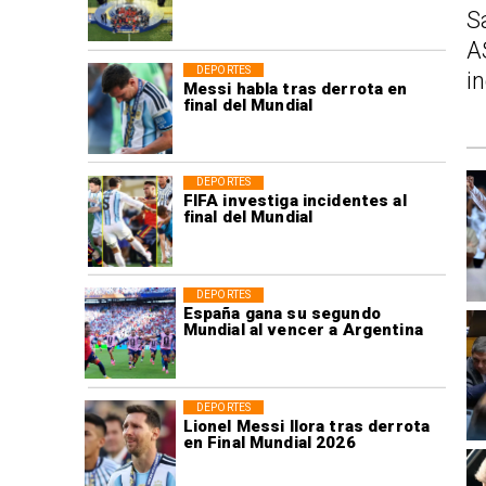
S
A
DEPORTES
i
Messi habla tras derrota en
final del Mundial
DEPORTES
FIFA investiga incidentes al
final del Mundial
DEPORTES
España gana su segundo
Mundial al vencer a Argentina
DEPORTES
Lionel Messi llora tras derrota
en Final Mundial 2026