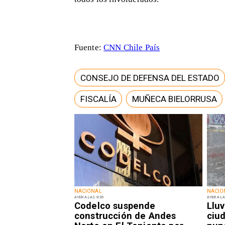
Fuente:
CNN Chile País
CONSEJO DE DEFENSA DEL ESTADO
FISCALÍA
MUÑECA BIELORRUSA
NACIONAL
NACIO
AYER A LAS 9:35
AYER A LA
Codelco suspende
Lluv
construcción de Andes
ciu