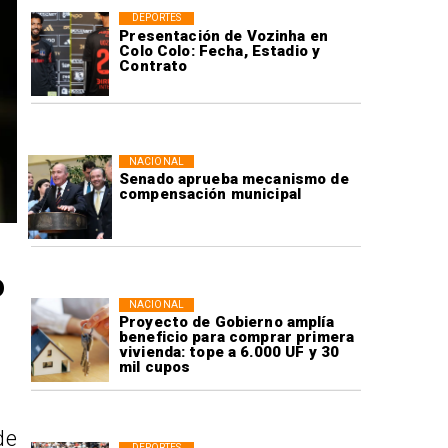
DEPORTES
Presentación de Vozinha en
Colo Colo: Fecha, Estadio y
Contrato
NACIONAL
Senado aprueba mecanismo de
compensación municipal
o
NACIONAL
Proyecto de Gobierno amplía
beneficio para comprar primera
vivienda: tope a 6.000 UF y 30
mil cupos
de
DEPORTES