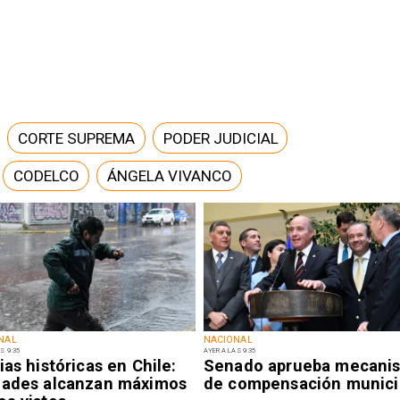
CORTE SUPREMA
PODER JUDICIAL
CODELCO
ÁNGELA VIVANCO
NAL
NACIONAL
S 9:35
AYER A LAS 9:35
ias históricas en Chile:
Senado aprueba mecani
dades alcanzan máximos
de compensación munici