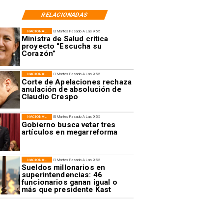
RELACIONADAS
NACIONAL
El Martes Pasado A Las 9:55
Ministra de Salud critica
proyecto “Escucha su
Corazón”
NACIONAL
El Martes Pasado A Las 9:55
Corte de Apelaciones rechaza
anulación de absolución de
Claudio Crespo
NACIONAL
El Martes Pasado A Las 9:55
Gobierno busca vetar tres
artículos en megarreforma
NACIONAL
El Martes Pasado A Las 9:55
Sueldos millonarios en
superintendencias: 46
funcionarios ganan igual o
más que presidente Kast