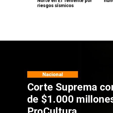
Norte en El Teniente por
nun
riesgos sísmicos
Nacional
Codelco suspende
de Andes Norte en
por riesgos sísmi