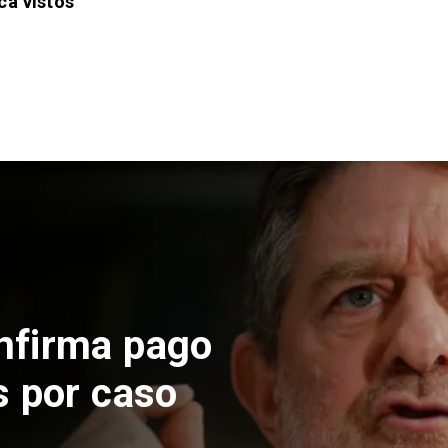
ca vistos
 construcción
 El Teniente
cos