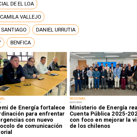
IAL DE EL LOA
CAMILA VALLEJO
E SANTIAGO
DANIEL URRUTIA
Y
BENFICA
NAL
REGIONAL
6
02/07/2026
emi de Energía fortalece
Ministerio de Energía rea
rdinación para enfrentar
Cuenta Pública 2025-20
rgencias con nuevo
con foco en mejorar la v
tocolo de comunicación
de los chilenos
orial