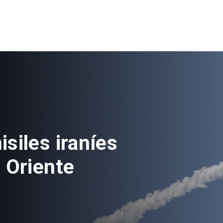
ás de 100
vés de nuevo
nes