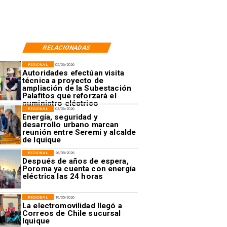
RELACIONADAS
REGIONAL
05/06/2026
Autoridades efectúan visita
técnica a proyecto de
ampliación de la Subestación
Palafitos que reforzará el
suministro eléctrico
REGIONAL
03/06/2026
Energía, seguridad y
desarrollo urbano marcan
reunión entre Seremi y alcalde
de Iquique
REGIONAL
26/05/2026
Después de años de espera,
Poroma ya cuenta con energía
eléctrica las 24 horas
REGIONAL
19/05/2026
La electromovilidad llegó a
Correos de Chile sucursal
Iquique