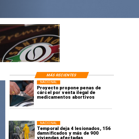
MÁS RECIENTES
NACIONAL
Proyecto propone penas de
cárcel por venta ilegal de
medicamentos abortivos
NACIONAL
Temporal deja 4 lesionados, 156
damnificados y más de 900
viviendas afectadas