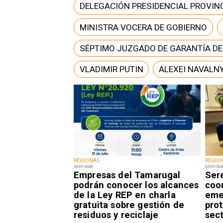
DELEGACIÓN PRESIDENCIAL PROVINC
MINISTRA VOCERA DE GOBIERNO
SÉPTIMO JUZGADO DE GARANTÍA D
VLADIMIR PUTIN
ALEXEI NAVALN
REGIONAL
REGIO
23/07/2026
07/07/202
Empresas del Tamarugal
Ser
podrán conocer los alcances
coo
de la Ley REP en charla
eme
gratuita sobre gestión de
pro
residuos y reciclaje
sect