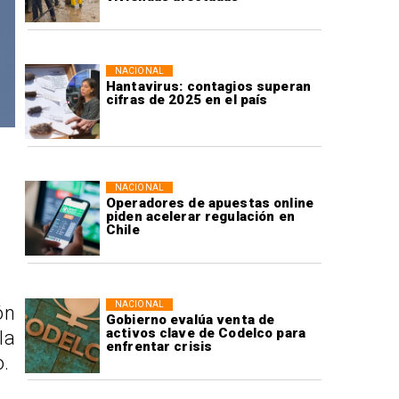
NACIONAL
Hantavirus: contagios superan
cifras de 2025 en el país
NACIONAL
Operadores de apuestas online
piden acelerar regulación en
Chile
NACIONAL
ón
Gobierno evalúa venta de
activos clave de Codelco para
la
enfrentar crisis
o.