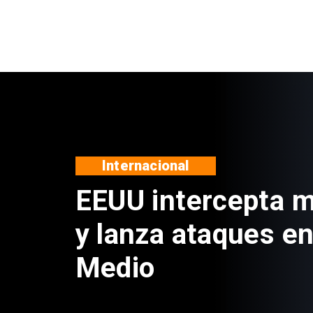
Nacional
Estado venderá m
propiedades a tra
portal de licitacio