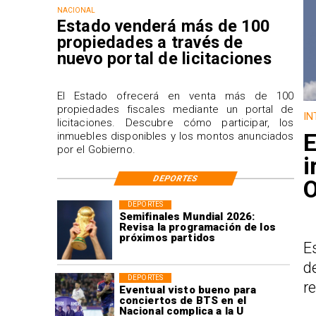
NACIONAL
Estado venderá más de 100
propiedades a través de
nuevo portal de licitaciones
El Estado ofrecerá en venta más de 100
propiedades fiscales mediante un portal de
IN
licitaciones. Descubre cómo participar, los
E
inmuebles disponibles y los montos anunciados
por el Gobierno.
i
DEPORTES
O
DEPORTES
Semifinales Mundial 2026:
Revisa la programación de los
próximos partidos
E
d
DEPORTES
r
Eventual visto bueno para
conciertos de BTS en el
Nacional complica a la U