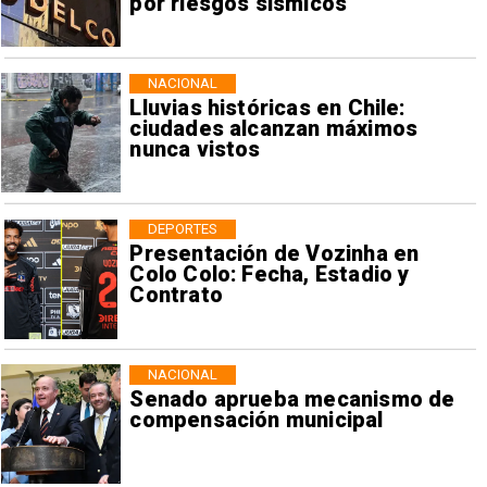
por riesgos sísmicos
NACIONAL
Lluvias históricas en Chile:
ciudades alcanzan máximos
nunca vistos
DEPORTES
Presentación de Vozinha en
Colo Colo: Fecha, Estadio y
Contrato
NACIONAL
Senado aprueba mecanismo de
compensación municipal