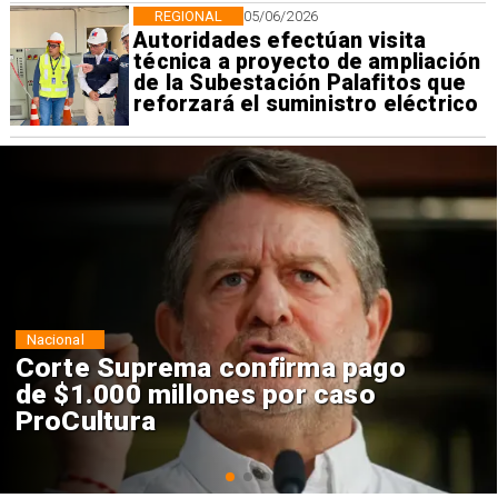
REGIONAL
05/06/2026
Autoridades efectúan visita
técnica a proyecto de ampliación
de la Subestación Palafitos que
reforzará el suministro eléctrico
Nacional
Codelco suspende
construcción de Andes Norte
en El Teniente por riesgos
sísmicos