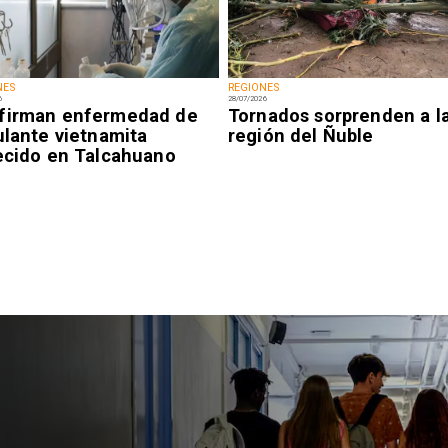
NES
REGIONES
6
28/07/2026
firman enfermedad de
Tornados sorprenden a l
ulante vietnamita
región del Ñuble
lecido en Talcahuano