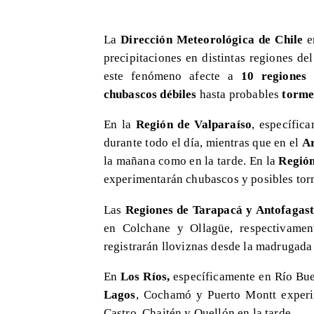
​La
Dirección Meteorológica de Chile
em
precipitaciones en distintas regiones de
este fenómeno afecte a
10 regiones 
chubascos débiles
hasta probables
tormen
​En la
Región de Valparaíso
, específic
durante todo el día, mientras que en el
Ar
la mañana como en la tarde. En la
Región
experimentarán chubascos y posibles torm
​Las
Regiones de Tarapacá y Antofagas
en Colchane y Ollagüe, respectivame
registrarán lloviznas desde la madrugada
​En
Los Ríos,
específicamente en Río Bue
Lagos
, Cochamó y Puerto Montt experi
Castro, Chaitén y Quellón en la tarde.