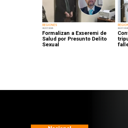
REGIONES
REGIO
30/07/2026
30/07/202
Formalizan a Exseremi de
Con
Salud por Presunto Delito
trip
Sexual
fal