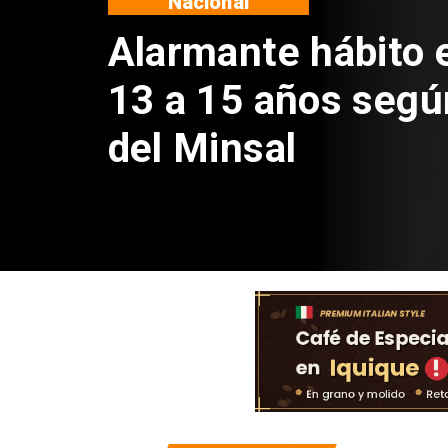
Regiones
Aprueban creación
Sebastián Piñera 
de $4 mil millones