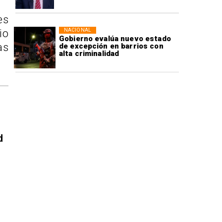
es
NACIONAL
io
Gobierno evalúa nuevo estado
as
de excepción en barrios con
alta criminalidad
d