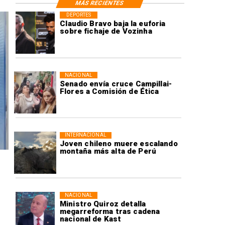
MÁS RECIENTES
DEPORTES
Claudio Bravo baja la euforia
sobre fichaje de Vozinha
NACIONAL
Senado envía cruce Campillai-
Flores a Comisión de Ética
INTERNACIONAL
Joven chileno muere escalando
montaña más alta de Perú
NACIONAL
Ministro Quiroz detalla
megarreforma tras cadena
nacional de Kast