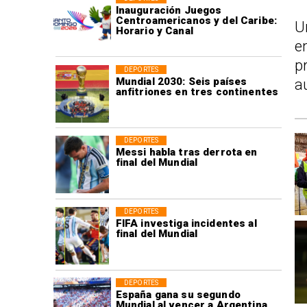
Inauguración Juegos
Centroamericanos y del Caribe:
U
Horario y Canal
e
p
DEPORTES
Mundial 2030: Seis países
a
anfitriones en tres continentes
DEPORTES
Messi habla tras derrota en
final del Mundial
DEPORTES
FIFA investiga incidentes al
final del Mundial
DEPORTES
España gana su segundo
Mundial al vencer a Argentina