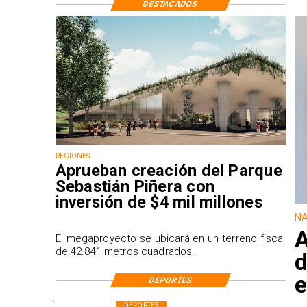
DESTACADOS
REGIONES
Aprueban creación del Parque
Sebastián Piñera con
inversión de $4 mil millones
NA
A
El megaproyecto se ubicará en un terreno fiscal
de 42.841 metros cuadrados.
d
e
DEPORTES
DEPORTES