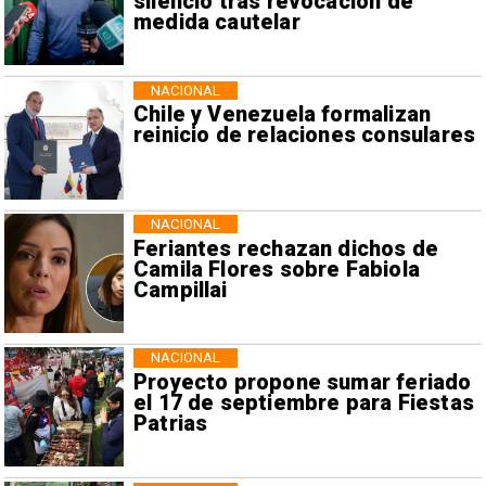
silencio tras revocación de
medida cautelar
NACIONAL
Chile y Venezuela formalizan
reinicio de relaciones consulares
NACIONAL
Feriantes rechazan dichos de
Camila Flores sobre Fabiola
Campillai
NACIONAL
Proyecto propone sumar feriado
el 17 de septiembre para Fiestas
Patrias