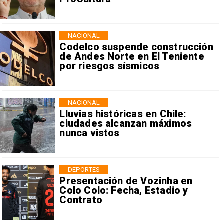
NACIONAL
Codelco suspende construcción
de Andes Norte en El Teniente
por riesgos sísmicos
NACIONAL
Lluvias históricas en Chile:
ciudades alcanzan máximos
nunca vistos
DEPORTES
Presentación de Vozinha en
Colo Colo: Fecha, Estadio y
Contrato