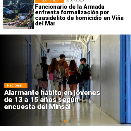
REGIONES
13/07/2026
Funcionario de la Armada
enfrenta formalización por
cuasidelito de homicidio en Viña
del Mar
Regiones
Aprueban creación del Parque
Sebastián Piñera con inversión
de $4 mil millones