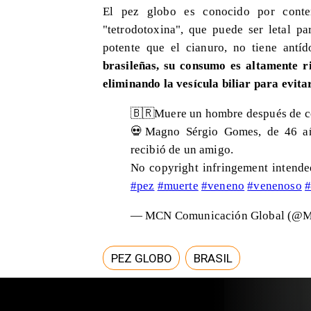
El pez globo es conocido por conte
"tetrodotoxina", que puede ser letal p
potente que el cianuro, no tiene antíd
brasileñas, su consumo es altamente 
eliminando la vesícula biliar para evitar
🇧🇷Muere un hombre después de co
💀Magno Sérgio Gomes, de 46 año
recibió de un amigo.
No copyright infringement intende
#pez
#muerte
#veneno
#venenoso
#
— MCN Comunicación Global (@
PEZ GLOBO
BRASIL