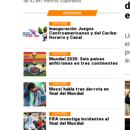
de 42.841 metros cuadrados.
d
e
DEPORTES
DEPORTES
Inauguración Juegos
Centroamericanos y del Caribe:
U
Horario y Canal
e
p
DEPORTES
Mundial 2030: Seis países
a
anfitriones en tres continentes
DEPORTES
Messi habla tras derrota en
final del Mundial
DEPORTES
FIFA investiga incidentes al
final del Mundial