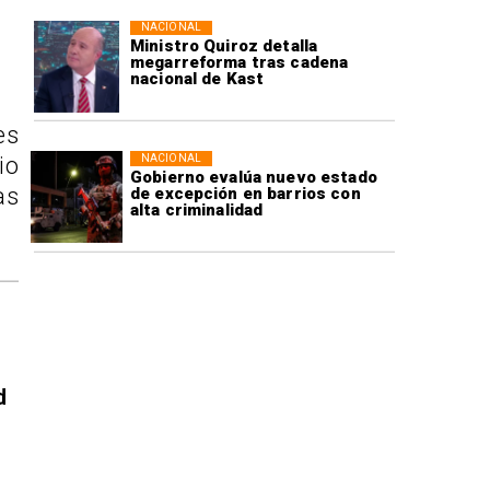
NACIONAL
Ministro Quiroz detalla
megarreforma tras cadena
nacional de Kast
es
NACIONAL
io
Gobierno evalúa nuevo estado
as
de excepción en barrios con
alta criminalidad
d