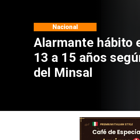
Regiones
Aprueban creación
Sebastián Piñera 
de $4 mil millones