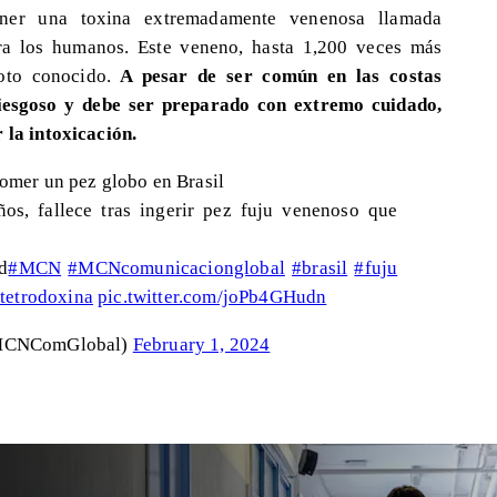
ner una toxina extremadamente venenosa llamada
ara los humanos. Este veneno, hasta 1,200 veces más
oto conocido.
A pesar de ser común en las costas
riesgoso y debe ser preparado con extremo cuidado,
 la intoxicación.
mer un pez globo en Brasil
s, fallece tras ingerir pez fuju venenoso que
d
#MCN
#MCNcomunicacionglobal
#brasil
#fuju
tetrodoxina
pic.twitter.com/joPb4GHudn
MCNComGlobal)
February 1, 2024