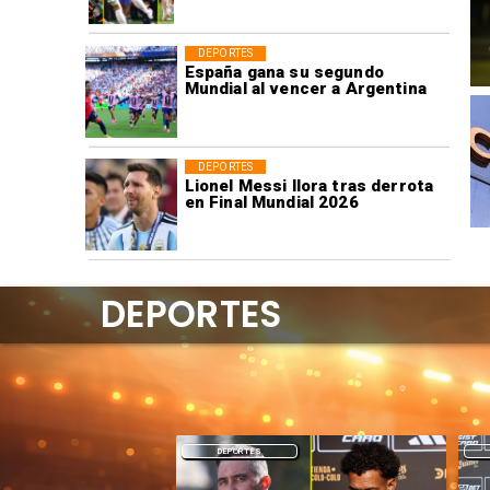
DEPORTES
España gana su segundo
Mundial al vencer a Argentina
DEPORTES
Lionel Messi llora tras derrota
en Final Mundial 2026
DEPORTES
DEPORTES